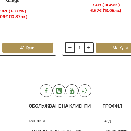
XLarge
7.41€ (14.49лв.)
6.67€ (13.05лв.)
7.87€ (15.39лв.)
.09€ (13.87лв.)
Купи
Купи
Конус
за
пелети
GURU
Pellet
Cones
ОБСЛУЖВАНЕ НА КЛИЕНТИ
ПРОФИЛ
Контакти
Вход
Политика за поверителност
Регистрация