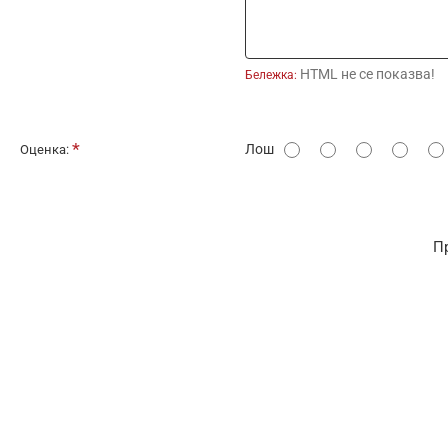
HTML не се показва!
Бележка:
О
Лош
Оценка:
ц
е
н
П
к
а
: