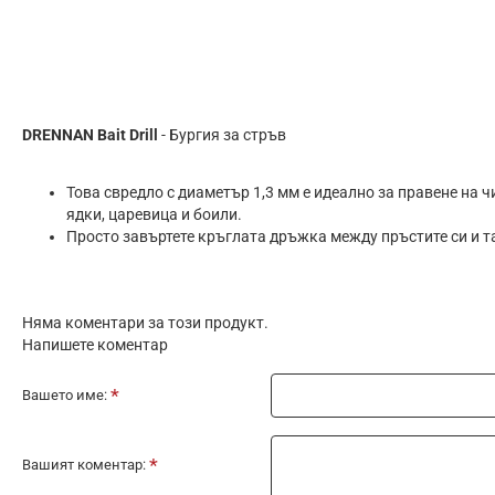
DRENNAN Bait Drill
- Бургия за стръв
Това свредло с диаметър 1,3 мм е идеално за правене на ч
ядки, царевица и боили.
Просто завъртете кръглата дръжка между пръстите си и та
Няма коментари за този продукт.
Напишете коментар
Вашето име:
Вашият коментар: