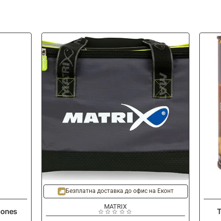
-25%
-
Безплатна доставка до офис на Еконт
MATRIX
Cones
Т