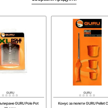
-10%
GURU
GURU
къпиране GURU Pole Pot
Конус за пелети GURU Pellet 