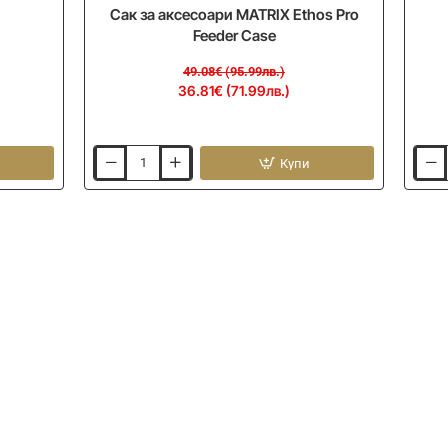
Сак за аксесоари MATRIX Ethos Pro
Feeder Case
49.08€ (95.99лв.)
36.81€ (71.99лв.)
Купи
Сак
Тигро
за
фъст
аксесоари
DYNA
MATRIX
BAIT
Ethos
Frenz
Pro
Tiger
Feeder
Nuts
Case
800g