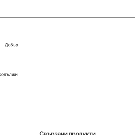
Добър
родължи
Свързани продукти