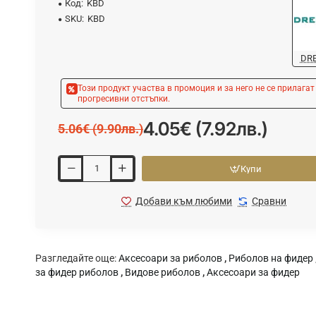
Код:
KBD
SKU:
KBD
DR
Този продукт участва в промоция и за него не се прилагат
прогресивни отстъпки.
4.05€ (7.92лв.)
5.06€ (9.90лв.)
Купи
Добави към любими
Сравни
Разгледайте още:
Аксесоари за риболов
,
Риболов на фидер
за фидер риболов
,
Видове риболов
,
Аксесоари за фидер