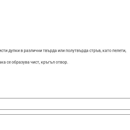
исти дупки в различни твърда или полутвърда стръв, като пелети,
ка се образува чист, кръгъл отвор.