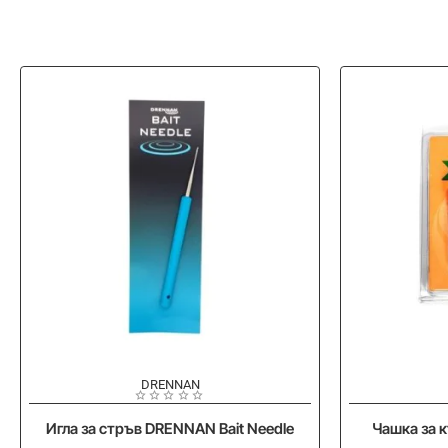
-20%
-10%
DRENNAN
Игла за стръв DRENNAN Bait Needle
Чашка за 