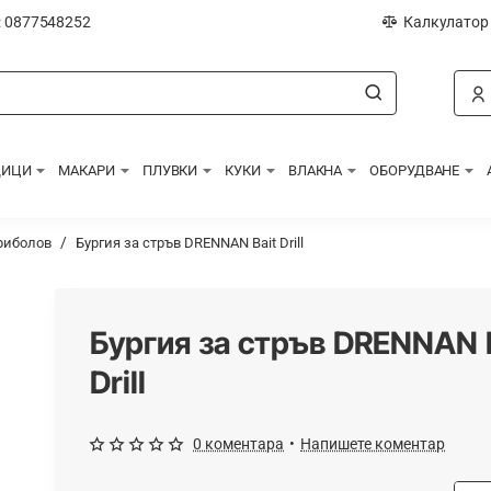
: 0877548252
Калкулатор
ДИЦИ
МАКАРИ
ПЛУВКИ
КУКИ
ВЛАКНА
ОБОРУДВАНЕ
риболов
Бургия за стръв DRENNAN Bait Drill
Бургия за стръв DRENNAN 
Drill
0 коментара
•
Напишете коментар