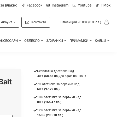
 за влакно
Facebook
Instagram
Youtube
Tiktok
Акаунт
Контакти
0 позиции - 0.00€ (0.00лв.)
АКСЕСОАРИ
ОБЛЕКЛО
ЗАХРАНКИ
ПРИМАМКИ
КАЯЦИ
Безплатна доставка над
30 € (58.68 лв.)
до офис на Еконт
Bait
7% отстъпка за поръчки над
50 € (97.79 лв.)
10% отстъпка за поръчки над
80 € (156.47 лв.)
12% отстъпка за поръчки над
150 € (293.38 лв.)