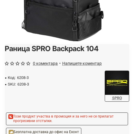
Раница SPRO Backpack 104
-20%
ОЧАКВАЙТЕ
0 коментара
•
Напишете коментар
Код:
6208-3
SKU:
6208-3
SPRO
Този продукт участва в промоция и за него не се прилагат
прогресивни отстъпки.
Безплатна доставка до офис на Еконт