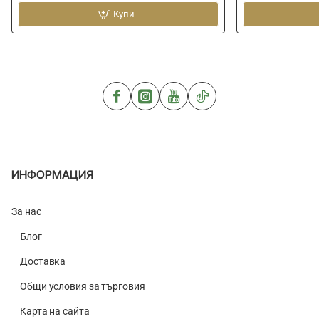
плувка
MF
MF
Купи
River
River
S
ИНФОРМАЦИЯ
За нас
Блог
Доставка
Общи условия за търговия
Карта на сайта