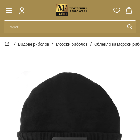
Търси...
Видове риболов
Морски риболов
Облекло за морски риб
home