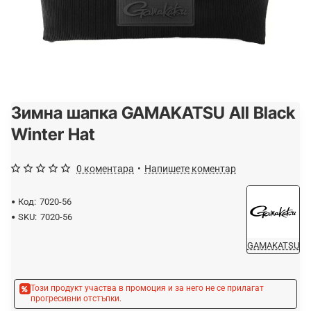
Зимна шапка GAMAKATSU All Black
-20%
Winter Hat
0 коментара
•
Напишете коментар
Код:
7020-56
SKU:
7020-56
GAMAKATSU
Този продукт участва в промоция и за него не се прилагат
прогресивни отстъпки.