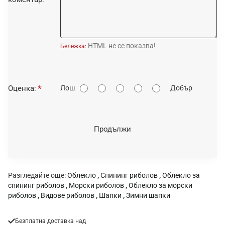
HTML не се показва!
Бележка:
О
Оценка:
Лош
Добър
ц
е
н
Продължи
к
а
:
Разгледайте още:
Облекло
,
Спининг риболов
,
Облекло за
спининг риболов
,
Морски риболов
,
Облекло за морски
риболов
,
Видове риболов
,
Шапки
,
Зимни шапки
Безплатна доставка над