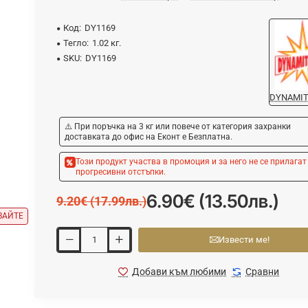
Код:
DY1169
Тегло:
1.02 кг.
SKU:
DY1169
DYNAMIT
⚠️ При поръчка на 3 кг или повече от категория захранки
доставката до офис на Еконт е Безплатна.
Този продукт участва в промоция и за него не се прилагат
прогресивни отстъпки.
6.90€ (13.50лв.)
9.20€ (17.99лв.)
ВАЙТЕ
Извести ме!
Добави към любими
Сравни