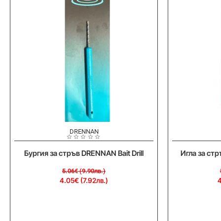
-20%
-20%
DRENNAN
Бургия за стръв DRENNAN Bait Drill
Игла за ст
5.06€ (9.90лв.)
4.05€ (7.92лв.)
4