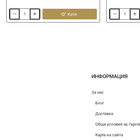
Купи
Бургия
Игла
за
за
стръв
стръв
DRENNAN
DRENNAN
Bait
Bait
Drill
Needle
ИНФОРМАЦИЯ
За нас
Блог
Доставка
Общи условия за търго
Карта на сайта