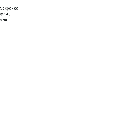
Захранка
аран
,
а за