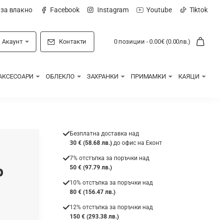
 за влакно
Facebook
Instagram
Youtube
Tiktok
Акаунт
Контакти
0 позиции - 0.00€ (0.00лв.)
АКСЕСОАРИ
ОБЛЕКЛО
ЗАХРАНКИ
ПРИМАМКИ
КАЯЦИ
Безплатна доставка над
30 € (58.68 лв.)
до офис на Еконт
7% отстъпка за поръчки над
p
50 € (97.79 лв.)
10% отстъпка за поръчки над
80 € (156.47 лв.)
12% отстъпка за поръчки над
150 € (293.38 лв.)