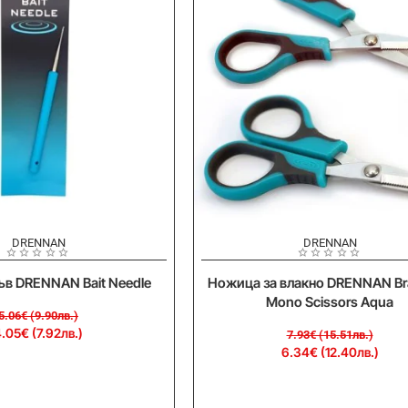
-20%
DRENNAN
DRENNAN
ръв DRENNAN Bait Needle
Ножица за влакно DRENNAN Br
Mono Scissors Aqua
5.06€ (9.90лв.)
.05€ (7.92лв.)
7.93€ (15.51лв.)
6.34€ (12.40лв.)