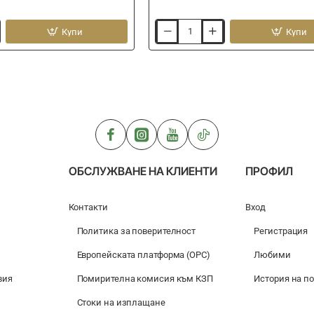
Купи
Купи
Ножица
за
влакно
DRENNAN
Braid
and
Mono
Scissors
Aqua
ОБСЛУЖВАНЕ НА КЛИЕНТИ
ПРОФИЛ
Контакти
Вход
Политика за поверителност
Регистрация
Европейската платформа (ОРС)
Любими
вия
Помирителна комисия към КЗП
История на п
Стоки на изплащане