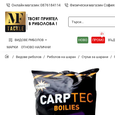
Онлайн магазин: 0876184114
Физически магазин София
Търси...
🎣
ВИДОВЕ РИБОЛОВ
НОВО
ПРОМО
ВЪ
МАРКИ
ОТНОВО НАЛИЧНИ
Видове риболов
Риболов на шаран
Стръв за шарани
home