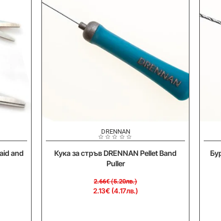
-20%
-
DRENNAN
aid and
Кука за стръв DRENNAN Pellet Band
Бу
Puller
2.66€ (5.20лв.)
2.13€ (4.17лв.)