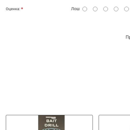
О
Лош
Оценка:
ц
е
н
П
к
а
: