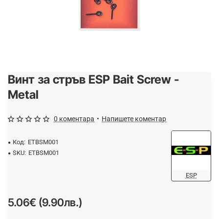
Винт за стръв ESP Bait Screw -
ОЧАКВАЙТЕ
Metal
0 коментара
•
Напишете коментар
Код:
ETBSM001
SKU:
ETBSM001
ESP
5.06€ (9.90лв.)