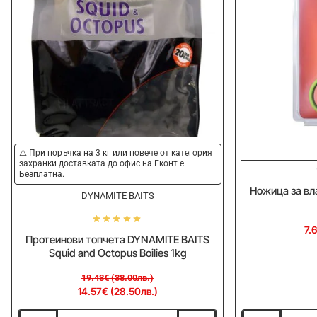
-25%
⚠️ При поръчка на 3 кг или повече от категория
захранки доставката до офис на Еконт е
Безплатна.
Ножица за вл
DYNAMITE BAITS
7.
Протеинови топчета DYNAMITE BAITS
Squid and Octopus Boilies 1kg
19.43€ (38.00лв.)
14.57€ (28.50лв.)