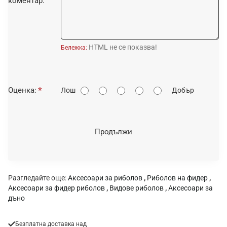
коментар:
HTML не се показва!
Бележка:
О
Оценка:
Лош
Добър
ц
е
н
Продължи
к
а
:
Разгледайте още:
Аксесоари за риболов
,
Риболов на фидер
,
Аксесоари за фидер риболов
,
Видове риболов
,
Аксесоари за
дъно
Безплатна доставка над