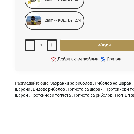
12mm - - КОД : DY1274
Купи
Добави към любими
Сравни
Разгледайте още:
Захранки за риболов
,
Риболов на шаран
,
шарани
,
Видове риболов
,
Топчета за шаран
,
Протеинови то
шаран
,
Протеинови топчета
,
Топчета за риболов
,
Поп-Ъп з