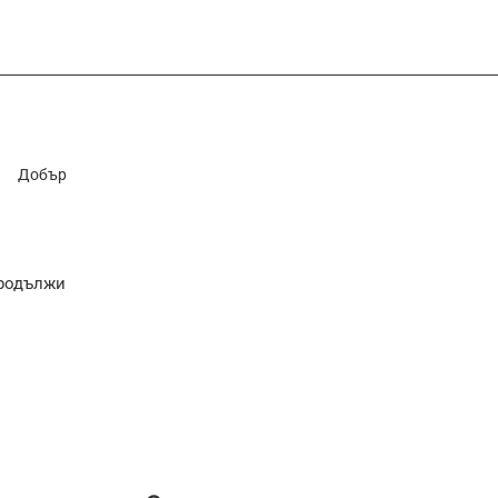
Добър
родължи