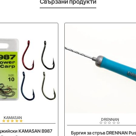
Свързани продукти
KAMASAN
-20%
DRENNAN
джийски KAMASAN B987
Бургия за стръв DRENNAN Pu