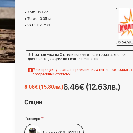
Код:
DY1271
Тегло:
0.05 кг.
SKU:
DY1271
DYNAMIT
⚠️ При поръчка на 3 кг или повече от категория захранки
доставката до офис на Еконт е Безплатна.
Този продукт участва в промоция и за него не се прилагат
прогресивни отстъпки.
6.46€ (12.63лв.)
8.08€ (15.80лв.)
Опции
Размери
15mm - - КОД : DY1271