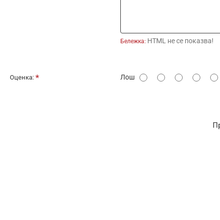
HTML не се показва!
Бележка:
О
Лош
Оценка:
ц
е
н
П
к
а
: