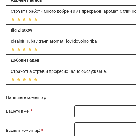
Стръвта работи много добре и има прекрасен аромат.Отлично 
Iliq Zlatkov
Idealni! Hubav traen aromat i lovi dovolno riba
Добрин Радев
Страхотна стръв и професионално обслужване.
Напишете коментар
Вашето име:
Вашият коментар: