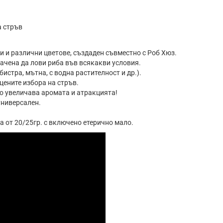
а стръв
ти и различни цветове, създаден съвместно с Роб Хюз.
начена да лови риба във всякакви условия.
бистра, мътна, с водна растителност и др.).
цените избора на стръв.
о увеличава аромата и атракцията!
 универсален.
а от 20/25гр. с включено етерично мало.