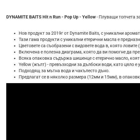
DYNAMITE BAITS Hit n Run - Pop Up - Yellow
- Плуващи топчета з
Нов продукт за 2019г от Dynamite Baits, с уникални арома
Тази гама продукти с уникални етерични масла е предназ
Цветовете са съобразени с видовете вода в, която ловите (
Включена е полезна диаграма, която да ви помогне да пре
Всяка опаковка съдържа шишенце с етерично масло, коят
Yellow (жълт) - превъзходни за дълбоки води, като цяло е
Подходящ за мътна вода и чакълесто дъно.
Предлагат се в няколко размера (12мм и 15мм), в опаковк