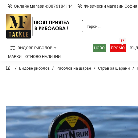
Онлайн магазин: 0876184114
Физически магазин София
Търси...
🎣
ВИДОВЕ РИБОЛОВ
НОВО
ПРОМО
ВЪ
МАРКИ
ОТНОВО НАЛИЧНИ
Видове риболов
Риболов на шаран
Стръв за шарани
home