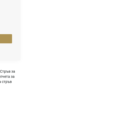
Стръв за
пчета за
а стръв