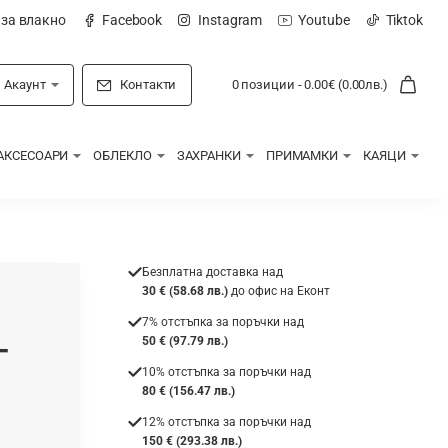
 за влакно
Facebook
Instagram
Youtube
Tiktok
Акаунт
Контакти
0 позиции - 0.00€ (0.00лв.)
АКСЕСОАРИ
ОБЛЕКЛО
ЗАХРАНКИ
ПРИМАМКИ
КАЯЦИ
Безплатна доставка над
30 € (58.68 лв.)
до офис на Еконт
7% отстъпка за поръчки над
-
50 € (97.79 лв.)
10% отстъпка за поръчки над
80 € (156.47 лв.)
12% отстъпка за поръчки над
150 € (293.38 лв.)