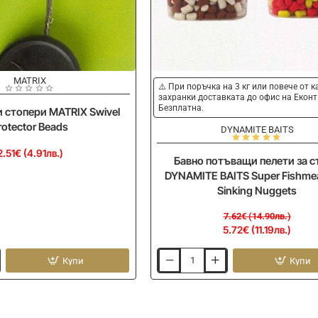
MATRIX
-25%
⚠️ При поръчка на 3 кг или повече от 
захранки доставката до офис на Еконт
Безплатна.
 стопери MATRIX Swivel
rotector Beads
DYNAMITE BAITS
2.51€ (4.91лв.)
Бавно потъващи пелети за с
DYNAMITE BAITS Super Fishmea
Sinking Nuggets
7.62€ (14.90лв.)
5.72€ (11.19лв.)
Купи
Купи
Бавно
потъващи
пелети
за
стръв