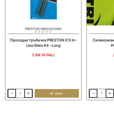
PRESTON INNOVATIONS
Проходна тръбичка PRESTON ICS In-
Силиконови
Line Stem Kit - Long
P
2.10€ (4.11лв.)
Купи
Проходна
Силиконови
тръбичка
стопери
PRESTON
MATRIX
ICS
Swivel
In-
Protector