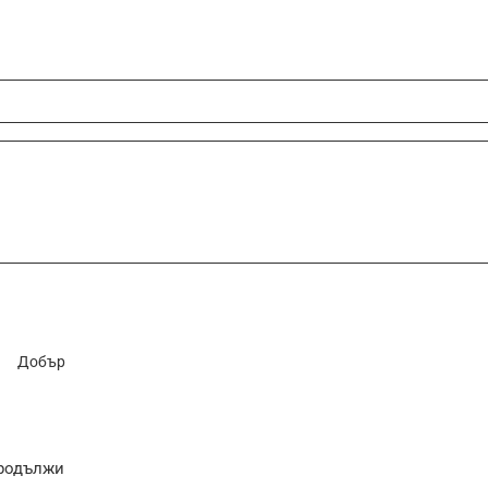
Добър
родължи