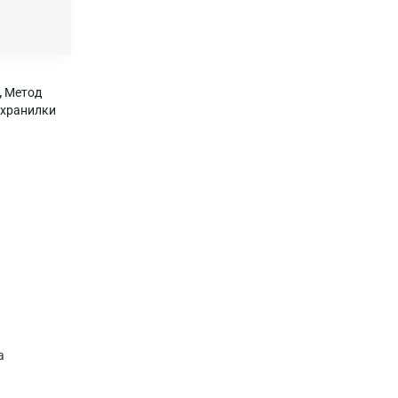
,
Метод
 хранилки
а