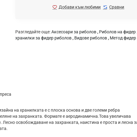
Добави към любими
Сравни
Разгледайте още:
Аксесоари за риболов
,
Риболов на фидер
хранилки за фидер риболов
,
Видове риболов
,
Метод фидер
 преса
зайна на хранилката е с плоска основа и две големи ребра
деляне на захранката. Формате е аеродинамична.Това увеличава
. Лесно освобождаване на захранката, наистина е проста и лесна з
ата.