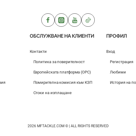
DYNAMITE
BAITS
Super
Fishmeal
Slow
Sinking
Nuggets
ОБСЛУЖВАНЕ НА КЛИЕНТИ
ПРОФИЛ
Контакти
Вход
Политика за поверителност
Регистрация
Европейската платформа (ОРС)
Любими
вия
Помирителна комисия към КЗП
История на п
Стоки на изплащане
2026 MFTACKLE.COM © | ALL RIGHTS RESERVED