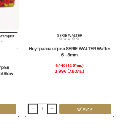
-35%
SERIE WALTER
категория
 е
Неутрална стръв SERIE WALTER Wafter
6 - 8mm
6.14€ (12.01лв.)
тръв
3.99€ (7.80лв.)
l Slow
Купи
Неутрална
стръв
SERIE
WALTER
Wafter