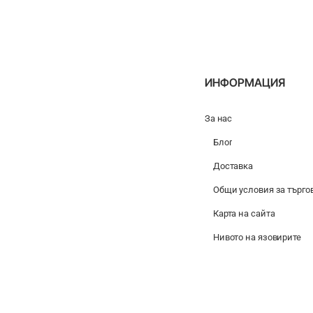
Line
Beads
Stem
Kit
-
Long
ИНФОРМАЦИЯ
За нас
Блог
Доставка
Общи условия за търго
Карта на сайта
Нивото на язовирите