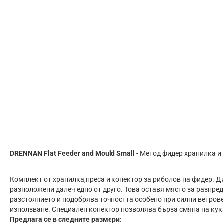
DRENNAN Flat Feeder and Mould Small
- Метод фидер хранилка и
Комплект от хранилка,преса и конектор за риболов на фидер. Ди
разположени далеч едно от друго. Това оставя място за разпре
разстоянието и подобрява точността особено при силни ветрове
използване. Специален конектор позволява бърза смяна на кук
Предлага се в следните размери: