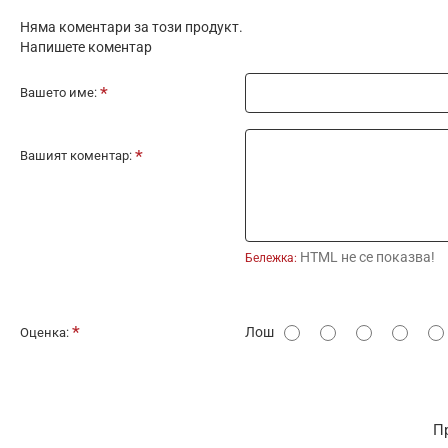
Няма коментари за този продукт.
Напишете коментар
Вашето име:
Вашият коментар:
HTML не се показва!
Бележка:
О
Лош
Оценка:
ц
е
н
П
к