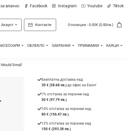
 за влакно
Facebook
Instagram
Youtube
Tiktok
Акаунт
Контакти
0 позиции - 0.00€ (0.00лв.)
АКСЕСОАРИ
ОБЛЕКЛО
ЗАХРАНКИ
ПРИМАМКИ
КАЯЦИ
 Mould Small
Безплатна доставка над
30 € (58.68 лв.)
до офис на Еконт
7% отстъпка за поръчки над
r
50 € (97.79 лв.)
10% отстъпка за поръчки над
80 € (156.47 лв.)
12% отстъпка за поръчки над
150 € (293.38 лв.)