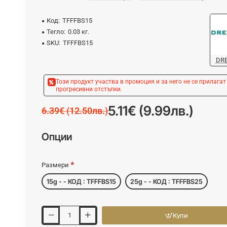
Код:
TFFFBS15
Тегло:
0.03 кг.
SKU:
TFFFBS15
DR
Този продукт участва в промоция и за него не се прилагат
прогресивни отстъпки.
5.11€ (9.99лв.)
6.39€ (12.50лв.)
Опции
Размери
15g - - КОД : TFFFBS15
25g - - КОД : TFFFBS25
Купи