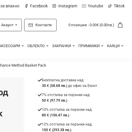
 за влакно
Facebook
Instagram
Youtube
Tiktok
Акаунт
Контакти
0 позиции - 0.00€ (0.00лв.)
АКСЕСОАРИ
ОБЛЕКЛО
ЗАХРАНКИ
ПРИМАМКИ
КАЯЦИ
hance Method Basket Pack
Безплатна доставка над
30 € (58.68 лв.)
до офис на Еконт
од
7% отстъпка за поръчки над
50 € (97.79 лв.)
10% отстъпка за поръчки над
k
80 € (156.47 лв.)
12% отстъпка за поръчки над
150 € (293.38 лв.)