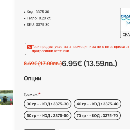
Код:
3375-30
Тегло:
0.20 кг.
SKU:
3375-30
CRA
Този продукт участва в промоция и за него не се прилагат
прогресивни отстъпки.
6.95€ (13.59лв.)
8.69€ (17.00лв.)
Опции
Грамаж
30 гр - - КОД : 3375-30
40 гр - - КОД : 3375-40
50 гр - - КОД : 3375-50
70 гр - - КОД : 3375-70