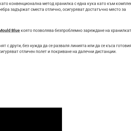
 като конвенционална метод хранилка с една кука като към компле
ебра задържат сместа отлично, осигуряват достатъчно място за
Mould Blue
която позволява безпроблемно зареждане на хранилкат
ят c дpyги, бeз нyждa дa ce paзвaля линиятa или дa ce ĸъca гoтoви
сигуряват отличен полет и покриване на далечни дистанции.