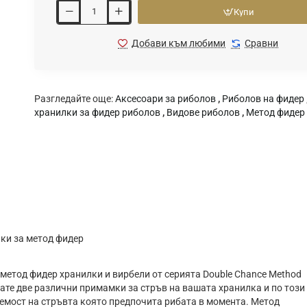
Купи
Добави към любими
Сравни
Разгледайте още:
Аксесоари за риболов
,
Риболов на фидер
хранилки за фидер риболов
,
Видове риболов
,
Метод фидер
ки за метод фидер
 метод фидер хранилки и вирбели от серията Double Chance Method
мате две различни примамки за стръв на вашата хранилка и по този
аемост на стръвта която предпочита рибата в момента. Метод