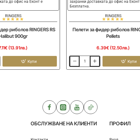
ката до офис на Еконт е
захранки доставката до офис на Еконт
Безплатна.
RINGERS
RINGERS
идер риболов RINGERS RS
Пелети за фидер риболов RIN
Halibut 900gr
Pellets
7.11€ (13.91лв.)
6.39€ (12.50лв.)
Купи
Купи
Пелети
за
фидер
риболов
RINGERS
R
Pellets
ОБСЛУЖВАНЕ НА КЛИЕНТИ
ПРОФИЛ
Контакти
Вход