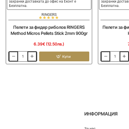
захранки доставката до офис на Еконт е
захранки достав
Безплатна.
Безплатна.
RINGERS
Пелети за фидер риболов RINGERS
Пелети за ф
Method Micros Pellets Stick 2mm 900gr
6.39€ (12.50лв.)
Купи
Пелети
Пелети
за
за
фидер
фидер
риболов
риболов
RINGERS
RINGERS
Method
RS
Micros
Halibut
Pellets
900gr
Stick
2mm
900gr
ИНФОРМАЦИЯ
За нас