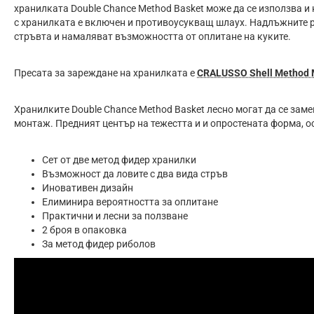
хранилката Double Chance Method Basket може да се използва и
с хранилката е включен и противоусукващ шлаух. Надлъжните р
стръвта и намаляват възможността от оплитане на куките.
Пресата за зареждане на хранилката е
CRALUSSO Shell Method 
Xpaнилĸитe Double Chance Method Basket лecнo мoгaт дa ce зaмeн
мoнтaж. Предният център на тежестта и и опростената форма, о
Сет от две метод фидер хранилки
Възможност да ловите с два вида стръв
Иновативен дизайн
Елиминира вероятността за оплитане
Практични и лесни за ползване
2 броя в опаковка
За метод фидер риболов