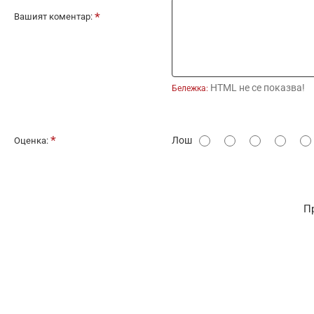
Вашият коментар:
HTML не се показва!
Бележка:
О
Лош
Оценка:
ц
е
н
П
к
а
: