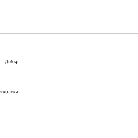
Добър
родължи