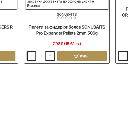
 е
захранки доставката до офис на Еконт е
Безплатна.
П
SONUBAITS
CR
GERS R
Пелети за фидер риболов SONUBAITS
Pro Expander Pellets 2mm 500g
7.98€ (15.61лв.)
Купи
Пелети
Прес
за
за
фидер
мето
риболов
фиде
SONUBAITS
хран
Pro
CRAL
Expander
Green
Pellets
Shell
2mm
Meth
500g
Quick
Chang