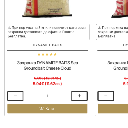
-10%
-10%
⚠️ При поръчка на 3 кг или повече от категория
⚠️ При поръчка на
захранки доставката до офис на Еконт е
захранки доставка
Безплатна.
Безплатна.
DYNAMITE BAITS
DY
Захранка DYNAMITE BAITS Sea
Захранка 
Groundbait Cheese Cloud
Ground
6.60€ (12.91лв.)
6.
5.94€ (11.62лв.)
5.
Захранка
Захранка
DYNAMITE
DYNAMITE
BAITS
Купи
BAITS
Sea
Sea
Groundbait
Groundbait
Cheese
Cheese