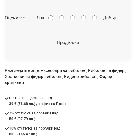
О
Оценка:
Лош
Добър
ц
е
н
Продължи
к
а
:
Разгледайте още:
Аксесоари за риболов
,
Риболов на фидер
,
Хранилки за фидер риболов
,
Видове риболов
,
Фидер
хранилки
Безплатна доставка над
30 € (58.68 лв.)
до офис на Еконт
7% отстъпка за поръчки над
50 € (97.79 лв.)
10% отстъпка за поръчки над
80 € (156.47 лв.)