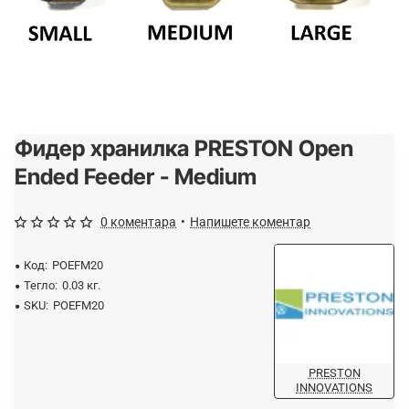
Фидер хранилка PRESTON Open
Спрян от производство
Ended Feeder - Medium
0 коментара
•
Напишете коментар
Код:
POEFM20
Тегло:
0.03 кг.
SKU:
POEFM20
PRESTON
INNOVATIONS