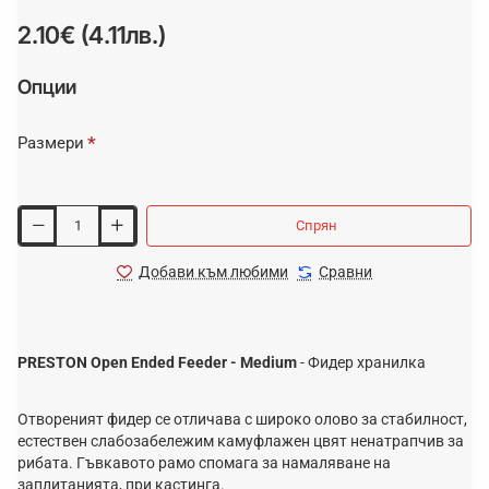
2.10€ (4.11лв.)
Опции
Размери
Спрян
Добави към любими
Сравни
PRESTON Open Ended Feeder - Medium
- Фидер хранилка
Отвореният фидер се отличава с широко олово за стабилност,
естествен слабозабележим камуфлажен цвят ненатрапчив за
рибата. Гъвкавото рамо спомага за намаляване на
заплитанията, при кастинга.