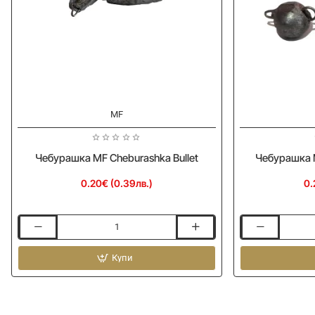
MF
Чeбурашка MF Cheburashka Bullet
Чебурашка 
0.20€ (0.39лв.)
0.
Чeбурашка
Чебурашка
MF
MF
Cheburashka
Купи
Cheburashka
Bullet
Round