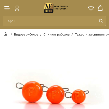
Търси...
Видове риболов
Спининг риболов
Тежести за спининг р
home