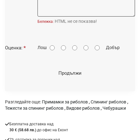
HTML не се показва!
Бележка:
О
Оценка:
Лош
Добър
ц
е
н
Продължи
к
а
:
Разгледайте още:
Примамки за риболов
,
Спининг риболов
,
Тежести за спининг риболов
,
Видове риболов
,
Чебурашки
Безплатна доставка над
30 € (58.68 лв.)
до офис на Еконт
7% отстъпка за поръчки над