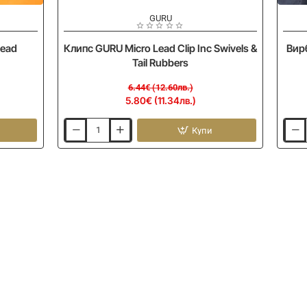
-10%
-
GURU
Bead
Клипс GURU Micro Lead Clip Inc Swivels &
Вирб
Tail Rubbers
6.44€ (12.60лв.)
5.80€ (11.34лв.)
Купи
Клипс
Вирб
GURU
с
Micro
кара
Lead
GURU
Clip
Snap
Inc
Link
Swivels
&
&
Swive
Tail
Rubbers