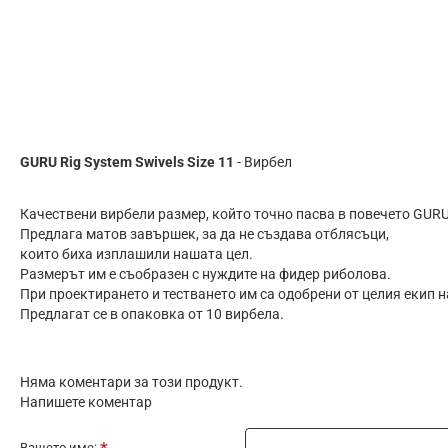
GURU Rig System Swivels Size 11
- Вирбел
Качествени вирбели размер, който точно пасва в повечето GUR
Предлага матов завършек, за да не създава отблясъци,
които биха изплашили нашата цел.
Размерът им е съобразен с нуждите на фидер риболова.
При проектирането и тестването им са одобрени от целия екип 
Предлагат се в опаковка от 10 вирбела.
Няма коментари за този продукт.
Напишете коментар
Вашето име: