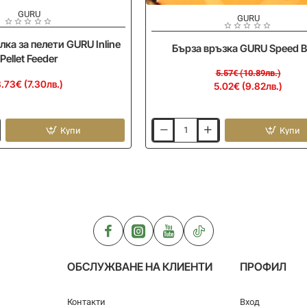
GURU
-10%
GURU
ка за пелети GURU Inline
Бърза връзка GURU Speed 
Pellet Feeder
5.57€ (10.89лв.)
.73€ (7.30лв.)
5.02€ (9.82лв.)
Купи
Купи
Бърза
връзка
GURU
Speed
Bead
ОБСЛУЖВАНЕ НА КЛИЕНТИ
ПРОФИЛ
Контакти
Вход