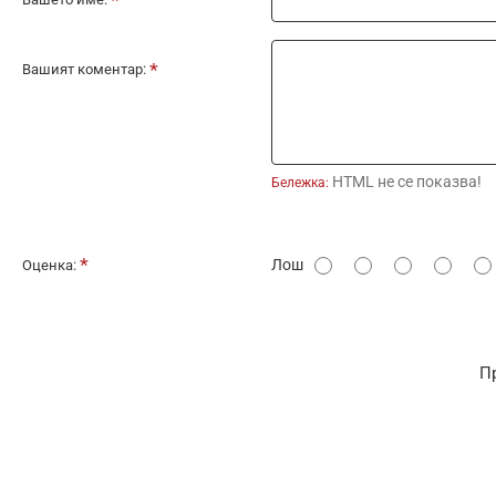
Вашият коментар:
HTML не се показва!
Бележка:
О
Лош
Оценка:
ц
е
н
П
к
а
: