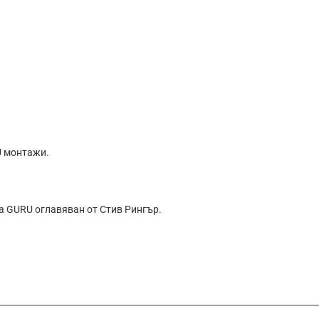
U монтажи.
на GURU оглавяван от Стив Рингър.