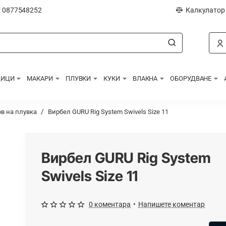
: 0877548252
Калкулатор
ДИЦИ
МАКАРИ
ПЛУВКИ
КУКИ
ВЛАКНА
ОБОРУДВАНЕ
в на плувка
Вирбел GURU Rig System Swivels Size 11
Вирбел GURU Rig System
Swivels Size 11
0 коментара
•
Напишете коментар