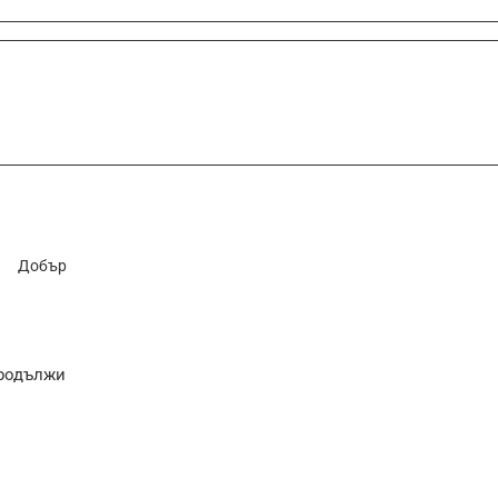
Добър
родължи