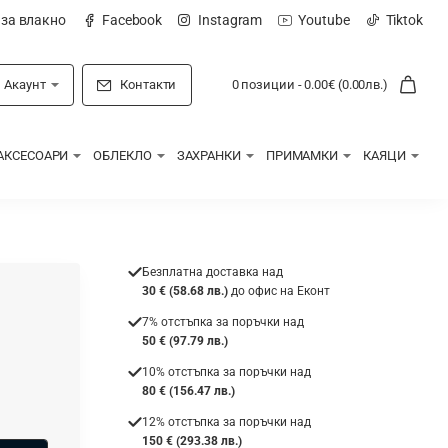
 за влакно
Facebook
Instagram
Youtube
Tiktok
Акаунт
Контакти
0 позиции - 0.00€ (0.00лв.)
АКСЕСОАРИ
ОБЛЕКЛО
ЗАХРАНКИ
ПРИМАМКИ
КАЯЦИ
Безплатна доставка над
30 € (58.68 лв.)
до офис на Еконт
7% отстъпка за поръчки над
50 € (97.79 лв.)
10% отстъпка за поръчки над
80 € (156.47 лв.)
12% отстъпка за поръчки над
150 € (293.38 лв.)