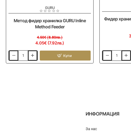
-10%
GURU
Фидер хранил
Метод фидер хранилка GURU Inline
Method Feeder
3
4.50€ (8.80лв.)
4.05€ (7.92лв.)
Купи
Метод
Фидер
фидер
хранилка
хранилка
за
GURU
пелети
Inline
GURU
Method
Inline
Feeder
Pellet
Feeder
ИНФОРМАЦИЯ
За нас