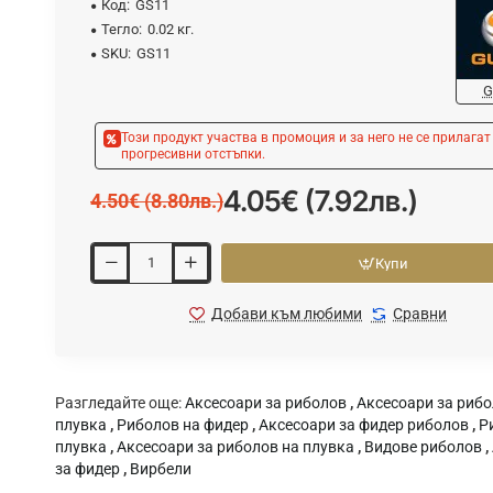
Код:
GS11
Тегло:
0.02 кг.
SKU:
GS11
G
Този продукт участва в промоция и за него не се прилагат
прогресивни отстъпки.
4.05€ (7.92лв.)
4.50€ (8.80лв.)
Купи
Добави към любими
Сравни
Разгледайте още:
Аксесоари за риболов
,
Аксесоари за рибо
плувка
,
Риболов на фидер
,
Аксесоари за фидер риболов
,
Р
плувка
,
Аксесоари за риболов на плувка
,
Видове риболов
,
за фидер
,
Вирбели