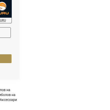
URU
лов на
иболов на
Аксесоари