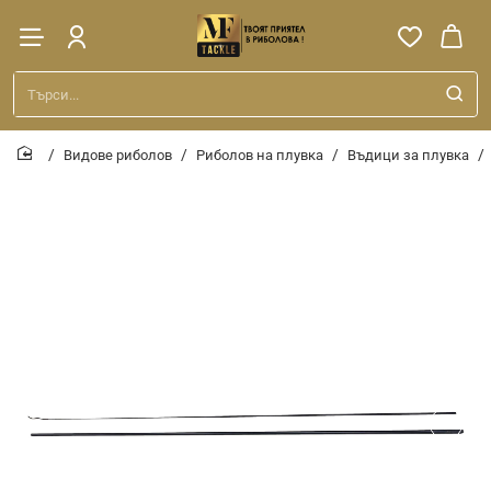
Търси...
Видове риболов
Риболов на плувка
Въдици за плувка
home