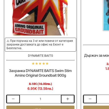
-15%
-20%
⚠️ При поръчка на 3 кг или повече от категория
захранки доставката до офис на Еконт е
Безплатна.
Държач за мо
DYNAMITE BAITS
2
1.
Захранка DYNAMITE BAITS Swim Stim
Amino Original Groundbait 900g
8.18€ (16.00лв.)
6.95€ (13.59лв.)
Захранка
Държач
DYNAMITE
за