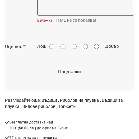
HTML не се показва!
Бележка:
О
Оценка:
Лош
Добър
ц
е
н
Продължи
к
а
:
Разгледайте още:
Въдици
,
Риболов на плувка
,
Въдици за
плувка
,
Видове риболов
,
Топ-сети
Безплатна доставка над
30 € (58.68 лв.)
до офис на Еконт
7% отстъпка за поръчки над