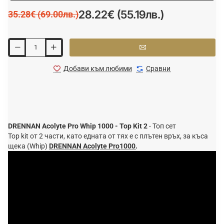
28.22€ (55.19лв.)
35.28€ (69.00лв.)
Добави към любими
Сравни
DRENNAN Acolyte Pro Whip
1000 - Top Kit 2
- Топ сет
Top kit от 2 части, като едната от тях е с плътен връх, за къса
щека (Whip)
DRENNAN Acolyte Pro
1000
.