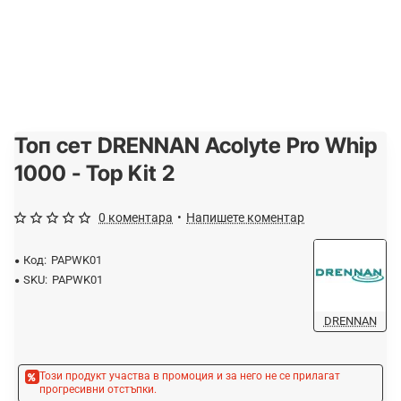
Топ сет DRENNAN Acolyte Pro Whip
-20%
ОЧАКВАЙТЕ
1000 - Top Kit 2
0 коментара
•
Напишете коментар
Код:
PAPWK01
SKU:
PAPWK01
DRENNAN
Този продукт участва в промоция и за него не се прилагат
прогресивни отстъпки.