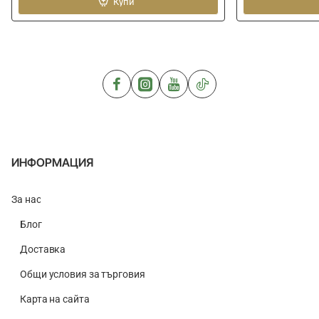
BAITS
Купи
монтаж
Swim
DRENNAN
Stim
Hook-
Amino
Ups
Original
Groundbait
900g
ИНФОРМАЦИЯ
За нас
Блог
Доставка
Общи условия за търговия
Карта на сайта