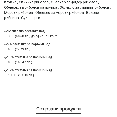
плувка
,
Спининг риболов
,
Облекло за фидер риболов
,
Облекло за риболов на плувка
,
Облекло за спининг риболов
,
Морски риболов
,
Облекло за морски риболов
,
Видове
риболов
,
Суитшърти
Безплатна доставка над
30 € (58.68 лв.)
до офис на Еконт
7% отстъпка за поръчки над
50 € (97.79 лв.)
10% отстъпка за поръчки над
80 € (156.47 лв.)
12% отстъпка за поръчки над
150 € (293.38 лв.)
Свързани продукти