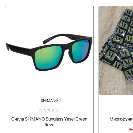
-20%
-20%
SHIMANO
Oчила SHIMANO Sunglass Yasei Green
Многофункц
Revo
7.