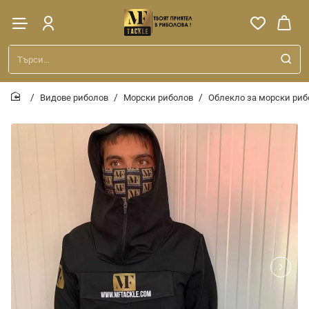
Търси...
Видове риболов
Морски риболов
Облекло за морски риб
home