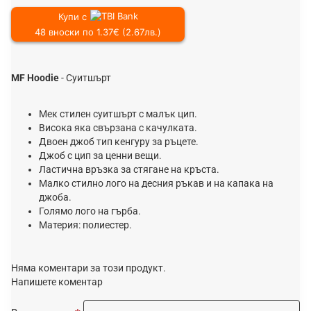
Купи с
48 вноски по 1.37€ (2.67лв.)
MF Hoodie
- Суитшърт
Мек стилен суитшърт с малък цип.
Висока яка свързана с качулката.
Двоен джоб тип кенгуру за ръцете.
Джоб с цип за ценни вещи.
Ластична връзка за стягане на кръста.
Малко стилно лого на десния ръкав и на капака на
джоба.
Голямо лого на гърба.
Материя: полиестер.
Няма коментари за този продукт.
Напишете коментар