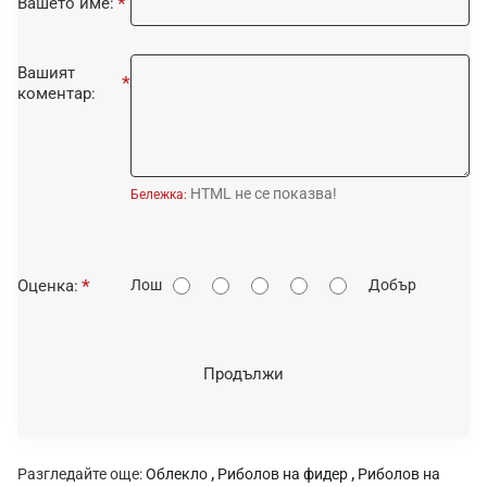
Вашето име:
Вашият
коментар:
HTML не се показва!
Бележка:
О
Оценка:
Лош
Добър
ц
е
н
Продължи
к
а
:
Разгледайте още:
Облекло
,
Риболов на фидер
,
Риболов на