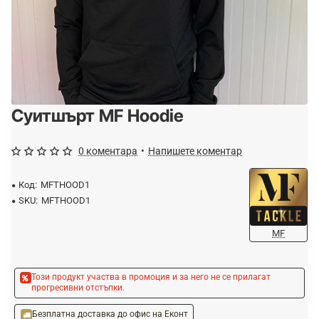
Суитшърт MF Hoodie
-20%
0 коментара
•
Напишете коментар
Код:
MFTHOOD1
SKU:
MFTHOOD1
MF
Този продукт участва в промоция и за него не се прилагат
прогресивни отстъпки.
Безплатна доставка до офис на Еконт