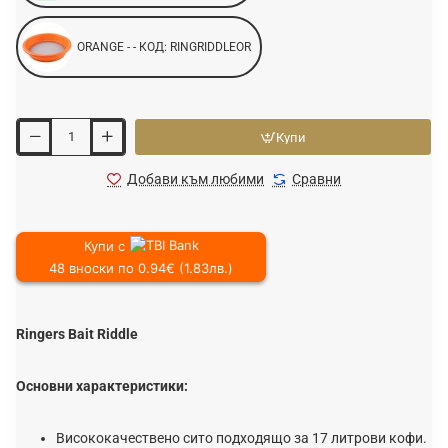
ORANGE - - КОД: RINGRIDDLEOR
Купи
Добави към любими
Сравни
Купи с
48 вноски по 0.94€ (1.83лв.)
Ringers Bait Riddle
Основни характеристики:
Висококачествено сито подходящо за 17 литрови кофи.