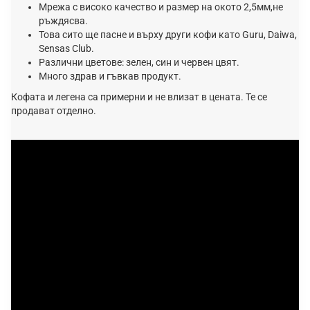
Мрежа с високо качество и размер на окото 2,5мм,не
ръждясва.
Това сито ще пасне и върху други кофи като Guru, Daiwa,
Sensas Club.
Различни цветове: зелен, син и червен цвят.
Много здрав и гъвкав продукт.
Кофата и легена са примерни и не влизат в цената. Те се
продават отделно.