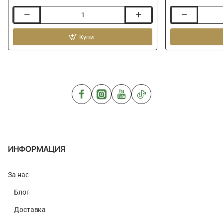
Захранка
Захранка
CHAMPION
RINGERS
FEED
Купи
Micro
Brasem
Method
Zilver
Mix
1kg
2kg
ИНФОРМАЦИЯ
За нас
Блог
Доставка