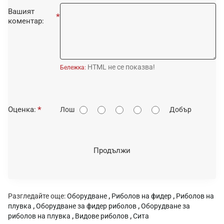
Вашият
коментар:
HTML не се показва!
Бележка:
О
Оценка:
Лош
Добър
ц
е
н
Продължи
к
а
:
Разгледайте още:
Оборудване
,
Риболов на фидер
,
Риболов на
плувка
,
Оборудване за фидер риболов
,
Оборудване за
риболов на плувка
,
Видове риболов
,
Сита