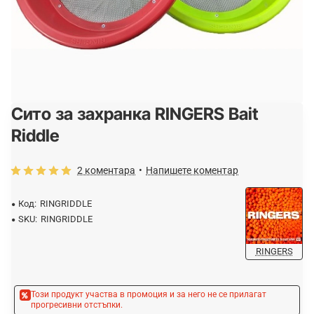
Сито за захранка RINGERS Bait
-15%
Riddle
2 коментара
•
Напишете коментар
Код:
RINGRIDDLE
SKU:
RINGRIDDLE
RINGERS
Този продукт участва в промоция и за него не се прилагат
прогресивни отстъпки.