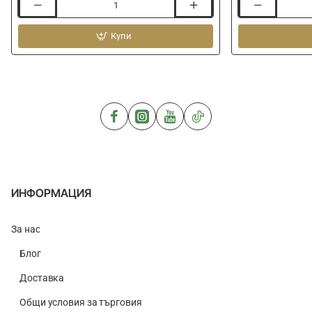
Суитшърт
Многофункцио
MF
шал
Hoodie
Купи
MF
Buff
ИНФОРМАЦИЯ
За нас
Блог
Доставка
Общи условия за търговия