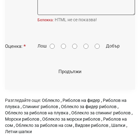
HTML не се показва!
Бележка:
О
Оценка:
Лош
Добър
ц
е
н
Продължи
к
а
:
Разгледайте още:
Облекло
,
Риболов на фидер
,
Риболов на
плувка
,
Спининг риболов
,
Облекло за фидер риболов
,
Облекло за риболов на плувка
,
Облекло за спининг риболов
,
Морски риболов
,
Облекло за морски риболов
,
Риболов на
сом
,
Облекло за риболов на сом
,
Видове риболов
,
Шапки
,
Летни шапки