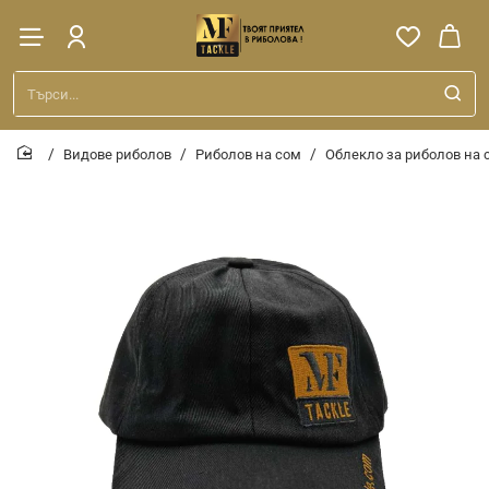
Търси...
Видове риболов
Риболов на сом
Облекло за риболов на 
home