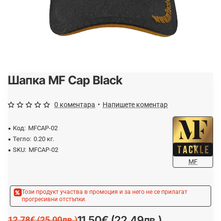
Шапка MF Cap Black
-10%
0 коментара
•
Напишете коментар
Код:
MFCAP-02
Тегло:
0.20 кг.
SKU:
MFCAP-02
MF
Този продукт участва в промоция и за него не се прилагат
прогресивни отстъпки.
11.50€ (22.49лв.)
12.78€ (25.00лв.)