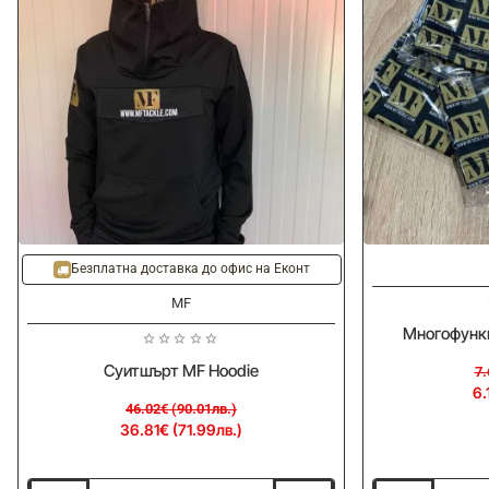
-20%
-20%
Безплатна доставка до офис на Еконт
MF
Многофункц
Суитшърт MF Hoodie
7.
6.
46.02€ (90.01лв.)
36.81€ (71.99лв.)