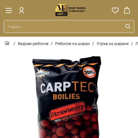
Търси...
Видове риболов
Риболов на шаран
Стръв за шарани
П
home