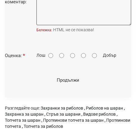
коментар:
HTML не се показва!
Бележка:
О
Оценка:
Лош
Добър
ц
е
н
Продължи
к
а
:
Разгледайте още:
Захранки за риболов
,
Риболов на шаран
,
Захранка за шаран
,
Стръв за шарани
,
Видове риболов
,
Топчета за шаран
,
Протеинови топчета за шаран
,
Протеинови
топчета
,
Топчета за риболов