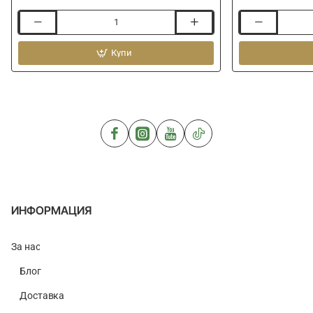
Куки
Стопери
шаранджийски
за
KAMASAN
Купи
косъм
B725
GURU
Carp
Micro
Specialist
Hair
Stops
ИНФОРМАЦИЯ
За нас
Блог
Доставка