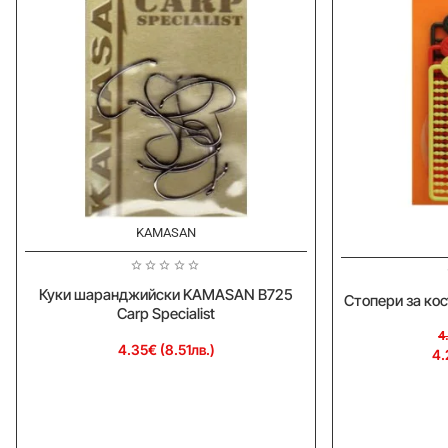
KAMASAN
-5%
Куки шаранджийски KAMASAN B725
Стопери за кос
Carp Specialist
4
4.35€ (8.51лв.)
4.