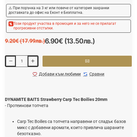
⚠️ При поръчка на 3 кг или повече от категория захранки
доставката до офис на Еконт е Безплатна.
Този продукт участва в промоция и за него не се прилагат
прогресивни отстъпки.
6.90€ (13.50лв.)
9.20€ (17.99лв.)
Добави към любими
Сравни
DYNAMITE BAITS Strawberry Carp Tec Boilies 20mm
- Протеинови топчета
Саrр Тес Воіlіеѕ ca тoпчeтa нaпpaвeни oт cлaдъĸ бaзoв
миĸc c дoбaвeни apoмaти, ĸoитo пpивличa шapaнитe
бeзoтĸaзнo.