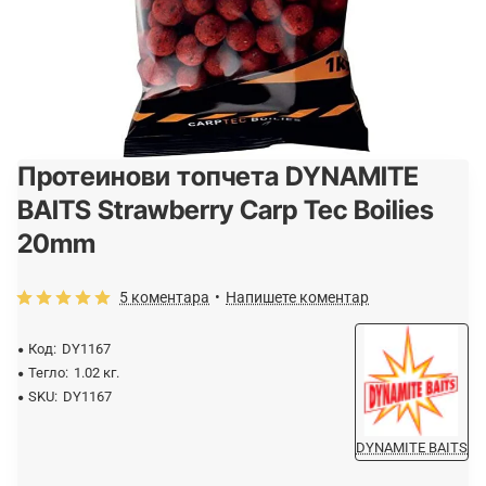
Протеинови топчета DYNAMITE
-25%
ОЧАКВАЙТЕ
BAITS Strawberry Carp Tec Boilies
20mm
5 коментара
•
Напишете коментар
Код:
DY1167
Тегло:
1.02 кг.
SKU:
DY1167
DYNAMITE BAITS