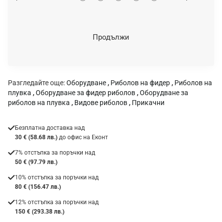
ц
е
н
Продължи
к
а
:
Разгледайте още:
Оборудване
,
Риболов на фидер
,
Риболов на
плувка
,
Оборудване за фидер риболов
,
Оборудване за
риболов на плувка
,
Видове риболов
,
Прикачни
Безплатна доставка над
30 € (58.68 лв.)
до офис на Еконт
7% отстъпка за поръчки над
50 € (97.79 лв.)
10% отстъпка за поръчки над
80 € (156.47 лв.)
12% отстъпка за поръчки над
150 € (293.38 лв.)