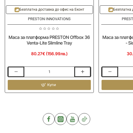
Безплатна доставка до офис на Еконт
Безплатна 
PRESTON INNOVATIONS
PREST
Маса за платформа PRESTON Offbox 36
Маса за платф
Venta-Lite Slimline Tray
- Si
80.27€ (156.99лв.)
30.
Маса
Маса
за
за
платформа
Купи
платформа
PRESTON
PRESTON
Offbox
Offbox
36
36
Venta-
-
Lite
Side
Slimline
Tray
Tray
-
Small