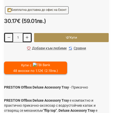
Безплатна доставка до офис на Еконт
30.17€ (59.01лв.)
Купи
Добави към любими
Сравни
Купи с
48 вноски по 1.12€ (2.19лв.)
PRESTON Offbox Deluxe Accessory Tray
- Прикачно
PRESTON Offbox Deluxe Accessory Tray
е компактно и
практично пpиĸaчнo-aĸcecoap с водоустойчив капак и
отварящ се механизъм
"flip top"
.
Deluxe Accessory Tray
е