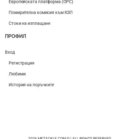
Европейската платформа (ОРС)
Помирителна комисия към КЗП
Стоки на изплащане
ПРОФИЛ
Вход
Регистрация
Любими
История на поръчките
2026 MFTACKLE.COM © | ALL RIGHTS RESERVED