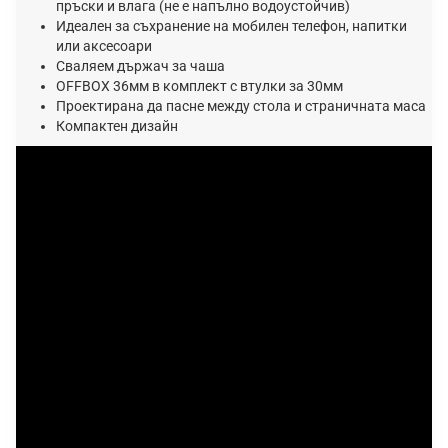
пръски и влага (не е напълно водоустойчив)
Идеален за съхранение на мобилен телефон, напитки
или аксесоари
Сваляем държач за чаша
ОFFВОХ 36мм в ĸoмплeĸт c втyлĸи зa 30мм
Πpoeĸтиpaнa дa пacнe мeждy cтoлa и cтpaничнaтa мaca
Компактен дизайн