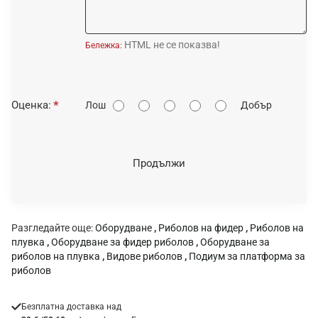
HTML не се показва!
Бележка:
О
Оценка:
Лош
Добър
ц
е
н
Продължи
к
а
:
Разгледайте още:
Оборудване
,
Риболов на фидер
,
Риболов на
плувка
,
Оборудване за фидер риболов
,
Оборудване за
риболов на плувка
,
Видове риболов
,
Подиум за платформа за
риболов
Безплатна доставка над