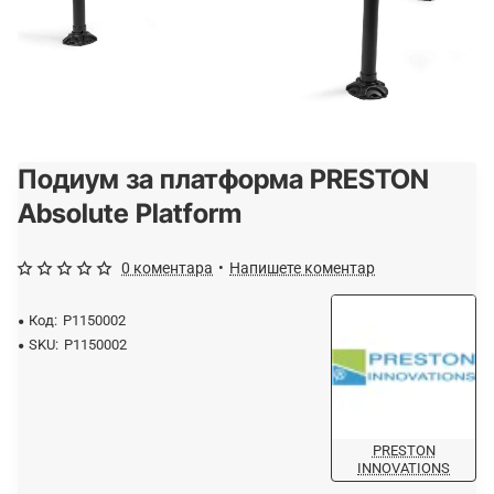
Подиум за платформа PRESTON
-15%
Absolute Platform
0 коментара
•
Напишете коментар
Код:
P1150002
SKU:
P1150002
PRESTON
INNOVATIONS