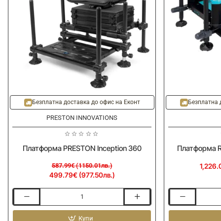
-15%
Безплатна доставка до офис на Еконт
Безплатна 
PRESTON INNOVATIONS
Платформа PRESTON Inception 360
Платформа R
587.99€ (1150.01лв.)
1,226.
499.79€ (977.50лв.)
Платформа
Платформа
PRESTON
RIVE
Inception
Купи
RS2