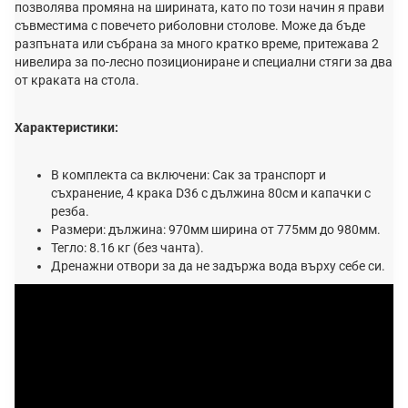
позволява промяна на ширината, като по този начин я прави
съвместима с повечето риболовни столове. Може да бъде
разпъната или събрана за много кратко време, притежава 2
нивелира за по-лесно позициониране и специални стяги за два
от краката на стола.
Характеристики:
В комплекта са включени: Сак за транспорт и
съхранение, 4 крака D36 с дължина 80см и капачки с
резба.
Размери: дължина: 970мм ширина от 775мм до 980мм.
Тегло: 8.16 кг (без чанта).
Дренажни отвори за да не задържа вода върху себе си.