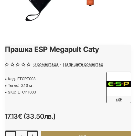
Прашка ESP Megapult Caty
0 коментара
•
Напишете коментар
Код:
ETCPT003
Тегло:
0.10 кг.
SKU:
ETCPT003
ESP
17.13€ (33.50лв.)