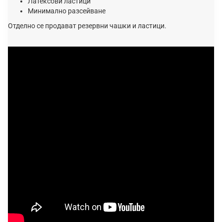
Латексови ластици
Минимално разсейване
Отделно се продават резервни чашки и ластици.