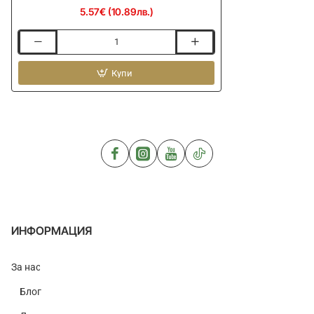
5.57€ (10.89лв.)
Ластици
за
прашка
Купи
ESP
Medium
Catapult
Elastic
Repair
Kit
ИНФОРМАЦИЯ
За нас
Блог