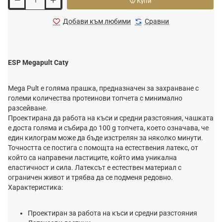
Купи
Добави към любими
Сравни
ESP Megapult Caty
Mega Pult е голяма прашка, предназначен за захранване с
големи количества протеинови топчета с минимално
разсейване.
Проектирана да работа на къси и средни разстояния, чашката
е доста голяма и събира до 100 g топчета, което означава, че
един килограм може да бъде изстрелян за няколко минути.
Точността се постига с помощта на естествения латекс, от
който са направени ластиците, който има уникална
еластичност и сила. Латексът е естествен материал с
ограничен живот и трябва да се подменя редовно.
Характеристика:
Проектиран за работа на къси и средни разстояния