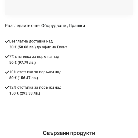
к
а
:
Разгледайте още:
Оборудване
,
Прашки
Безплатна доставка над
30 € (58.68 лв.)
до офис на Еконт
7% отстъпка за поръчки над
50 € (97.79 лв.)
10% отстъпка за поръчки над
80 € (156.47 лв.)
12% отстъпка за поръчки над
150 € (293.38 лв.)
Свързани продукти