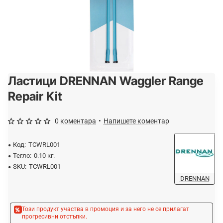
Ластици DRENNAN Waggler Range
-20%
Repair Kit
0 коментара
•
Напишете коментар
Код:
TCWRL001
Тегло:
0.10 кг.
SKU:
TCWRL001
DRENNAN
Този продукт участва в промоция и за него не се прилагат
прогресивни отстъпки.