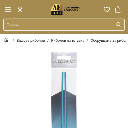
Търси...
Видове риболов
Риболов на плувка
Оборудване за рибол
home