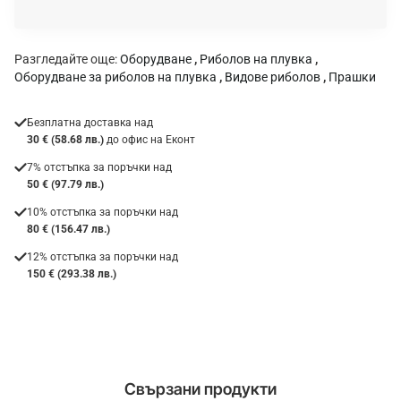
а
:
Разгледайте още:
Оборудване
,
Риболов на плувка
,
Оборудване за риболов на плувка
,
Видове риболов
,
Прашки
Безплатна доставка над
30 € (58.68 лв.)
до офис на Еконт
7% отстъпка за поръчки над
50 € (97.79 лв.)
10% отстъпка за поръчки над
80 € (156.47 лв.)
12% отстъпка за поръчки над
150 € (293.38 лв.)
Свързани продукти