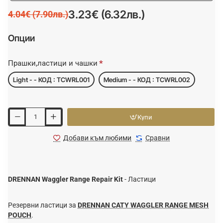
3.23€ (6.32лв.)
4.04€ (7.90лв.)
Опции
Прашки,ластици и чашки
Light - - КОД : TCWRL001
Medium - - КОД : TCWRL002
Купи
Добави към любими
Сравни
DRENNAN Waggler Range Repair Kit
- Ластици
Резервни ластици за
DRENNAN CATY WAGGLER RANGE MESH
POUCH
.