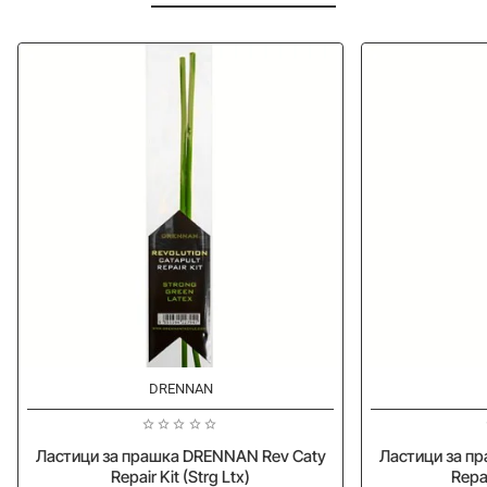
-20%
-20%
DRENNAN
Ластици за прашка DRENNAN Rev Caty
Ластици за п
Repair Kit (Strg Ltx)
Repai