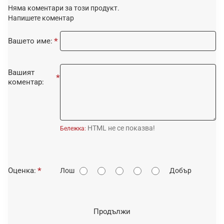
Няма коментари за този продукт.
Напишете коментар
Вашето име:
Вашият
коментар:
HTML не се показва!
Бележка:
О
Оценка:
Лош
Добър
ц
е
н
Продължи
к