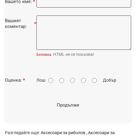
Вашето име:
Вашият
коментар:
HTML не се показва!
Бележка:
О
Оценка:
Лош
Добър
ц
е
н
Продължи
к
а
:
Разгледайте още:
Аксесоари за риболов
,
Аксесоари за