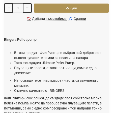
Купи
Добави към любими
Сравни
Ringers Pellet pump
В този продукт Фил Рингър е събрал най-доброто от
съществуващите помпи за пелети на пазара
Така е създаден Ultimate Pellet Pump.
Плуващите пелети, стават потъващи ,само с едно
движение.
Износващите се пластмасови части, са заменени с
метални.
Отлично качество от RINGERS
Фил Рингър беше решен, да създаде своя собствена марка
пелетна помпа, която да преобразува плуващите пелети, в
потъващи, само с едно компресиране и той направи точно