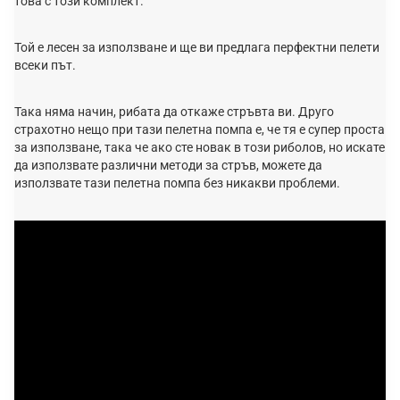
това с този комплект.
Той е лесен за използване и ще ви предлага перфектни пелети
всеки път.
Така няма начин, рибата да откаже стръвта ви. Друго
страхотно нещо при тази пелетна помпа е, че тя е супер проста
за използване, така че ако сте новак в този риболов, но искате
да използвате различни методи за стръв, можете да
използвате тази пелетна помпа без никакви проблеми.