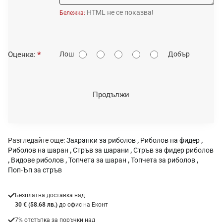
HTML не се показва!
Бележка:
О
Оценка:
Лош
Добър
ц
е
н
Продължи
к
а
:
Разгледайте още:
Захранки за риболов
,
Риболов на фидер
,
Риболов на шаран
,
Стръв за шарани
,
Стръв за фидер риболов
,
Видове риболов
,
Топчета за шаран
,
Топчета за риболов
,
Поп-Ъп за стръв
Безплатна доставка над
30 € (58.68 лв.)
до офис на Еконт
7% отстъпка за поръчки над