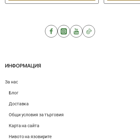
Red
RINGERS
Method
Floating
Mix
Standard
1kg
Baiting
Needle
ИНФОРМАЦИЯ
За нас
Блог
Доставка
Общи условия за търговия
Карта на сайта
Нивото на язовирите