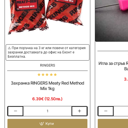
⚠️ При поръчка на 3 кг или повече от категория
захранки доставката до офис на Еконт е
Безплатна.
Игла за стръв 
RINGERS
B
3.
Захранка RINGERS Meaty Red Method
Mix 1kg
6.39€ (12.50лв.)
Захранка
Игла
RINGERS
за
Meaty
Купи
стръв