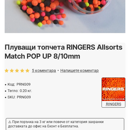
Плуващи топчета RINGERS Allsorts
Match POP UP 8/10mm
5 коментара
•
Напишете коментар
Код:
PRNG09
Тегло:
0.20 кг.
SKU:
PRNG09
RINGERS
⚠️ При поръчка на 3 кг или повече от категория захранки
доставката до офис на Еконт е Безплатна.