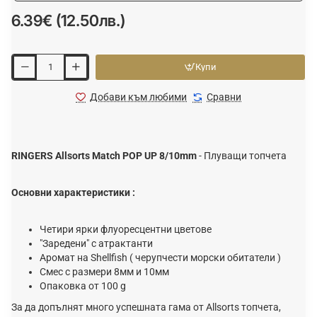
6.39€ (12.50лв.)
Купи
Добави към любими
Сравни
RINGERS Allsorts Match POP UP 8/10mm
- Плуващи топчета
Основни характеристики :
Четири ярки флуоресцентни цветове
"Заредени" с атрактанти
Аромат на Shellfish ( черупчести морски обитатели )
Смес с размери 8мм и 10мм
Опаковка от 100 g
За да допълнят много успешната гама от Allsorts топчета,