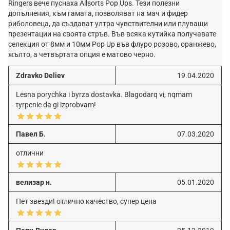
Ringers вече пуснаха Allsorts Pop Ups. Тези полезни
допълнения, към гамата, позволяват на мач и фидер
риболовеца, да създават ултра чувствителни или плуващи
презентации на своята стръв. Във всяка кутийка получавате
селекция от 8мм и 10мм Pop Up във флуро розово, оранжево,
жълто, а четвъртата опция е матово черно.
Zdravko Deliev
19.04.2020
Lesna porychka i byrza dostavka. Blagodarq vi, nqmam
tyrpenie da gi izprobvam!
Павел Б.
07.03.2020
отлични
велизар н.
05.01.2020
Пет звезди! отлично качество, супер цена