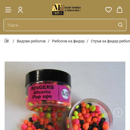
Търси...
Видове риболов
Риболов на фидер
Стръв за фидер рибо
home