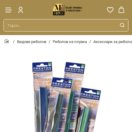
Търси...
Видове риболов
Риболов на плувка
Аксесоари за риболо
home