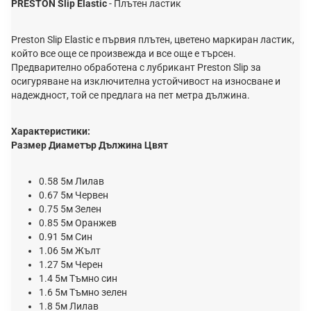
PRESTON Slip Elastic
-
Плътен ластик
Preston Slip Elastic е първия плътен, цветено маркиран ластик,
който все още се произвежда и все още е търсен.
Предварително обработена с лубрикант Preston Slip за
осигуряване на изключителна устойчивост на износване и
надеждност, той се предлага на пет метра дължина.
Характеристики:
Размер
Диаметър
Дължина
Цвят
0.58 5м Лилав
0.67 5м Червен
0.75 5м Зелен
0.85 5м Оранжев
0.91 5м Син
1.06 5м Жълт
1.27 5м Черен
1.4 5м Тъмно син
1.6 5м Тъмно зелен
1.8 5м Лилав