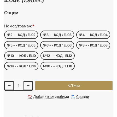
4.04€ (7.90лв.)
Опции
Номер/грамаж
№2 - - КОД : EL02
№3 - - КОД : EL03
№4 - - КОД : EL04
№5 - - КОД : EL05
№6 - - КОД : EL06
№8 - - КОД : EL08
№10 - - КОД : EL10
№12 - - КОД : EL12
№14 - - КОД : EL14
№16 - - КОД : EL16
Купи
Добави към любими
Сравни