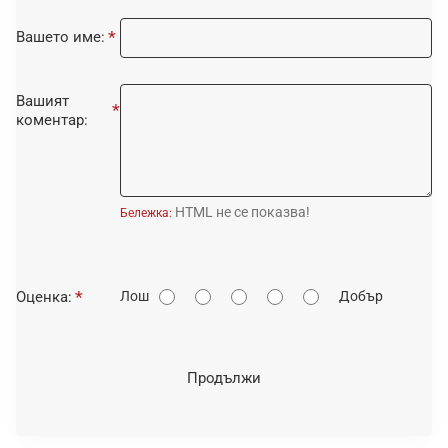
Вашето име:
Вашият
коментар:
HTML не се показва!
Бележка:
О
Оценка:
Лош
Добър
ц
е
н
Продължи
к
а
: