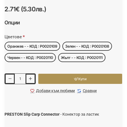
2.71€ (5.30лв.)
Опции
Цветове
Оранжев - - КОД : P0020109
Зелен - - КОД : P0020108
Червен - - КОД : P0020110
Жълт - - КОД : P0020111
Купи
Добави към любими
Сравни
PRESTON Slip Carp Connector
- Конектор за ластик