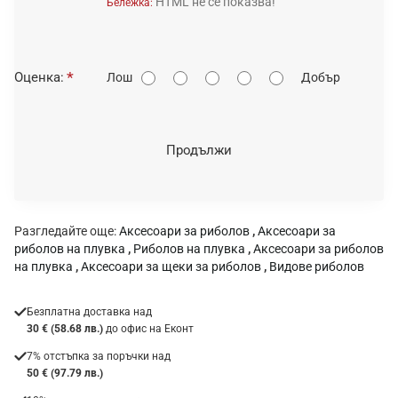
HTML не се показва!
Бележка:
О
Оценка:
Лош
Добър
ц
е
н
Продължи
к
а
:
Разгледайте още:
Аксесоари за риболов
,
Аксесоари за
риболов на плувка
,
Риболов на плувка
,
Аксесоари за риболов
на плувка
,
Аксесоари за щеки за риболов
,
Видове риболов
Безплатна доставка над
30 € (58.68 лв.)
до офис на Еконт
7% отстъпка за поръчки над
50 € (97.79 лв.)