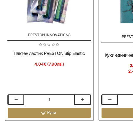
PRESTON INNOVATIONS
-10%
PREST
Плътен ластик PRESTON Slip Elastic
Куки единичн
4.04€ (7.90лв.)
2
2.
Плътен
Куки
ластик
единични
PRESTON
Купи
PRESTON
Slip
Natural
Elastic
N-
20