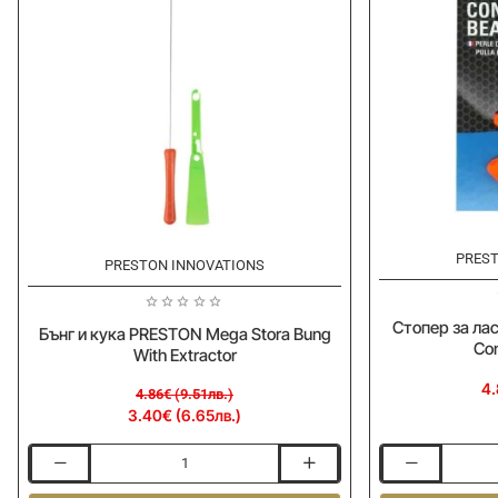
PREST
-30%
PRESTON INNOVATIONS
Стопер за ла
Бънг и кука PRESTON Mega Stora Bung
Co
With Extractor
4.
4.86€ (9.51лв.)
3.40€ (6.65лв.)
Бънг
Стопер
и
за