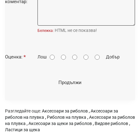
коментар:
HTML не се показва!
Бележка:
О
Оценка:
Лош
Добър
ц
е
н
Продължи
к
а
:
Разгледайте още:
Аксесоари за риболов
,
Аксесоари за
риболов на плувка
,
Риболов на плувка
,
Аксесоари за риболов
на плувка
,
Аксесоари за щеки за риболов
,
Видове риболов
,
Ластици за щека