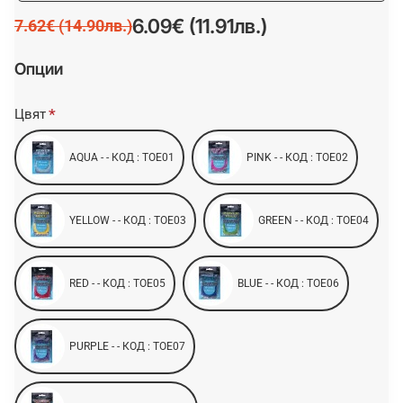
6.09€ (11.91лв.)
7.62€ (14.90лв.)
Опции
Цвят
AQUA - - КОД : TOE01
PINK - - КОД : TOE02
YELLOW - - КОД : TOE03
GREEN - - КОД : TOE04
RED - - КОД : TOE05
BLUE - - КОД : TOE06
PURPLE - - КОД : TOE07