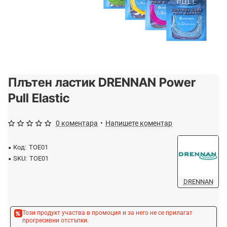
Плътен ластик DRENNAN Power
-20%
Pull Elastic
0 коментара
•
Напишете коментар
Код:
TOE01
SKU:
TOE01
DRENNAN
Този продукт участва в промоция и за него не се прилагат
прогресивни отстъпки.