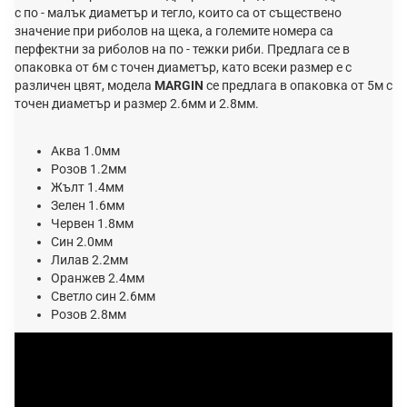
с по - малък диаметър и тегло, които са от съществено
значение при риболов на щека, а големите номера са
перфектни за риболов на по - тежки риби. Предлага се в
опаковка от 6м с точен диаметър, като всеки размер е с
различен цвят, модела
MARGIN
се предлага в опаковка от 5м с
точен диаметър и размер 2.6мм и 2.8мм.
Аква 1.0мм
Розов 1.2мм
Жълт 1.4мм
Зелен 1.6мм
Червен 1.8мм
Син 2.0мм
Лилав 2.2мм
Оранжев 2.4мм
Светло син 2.6мм
Розов 2.8мм