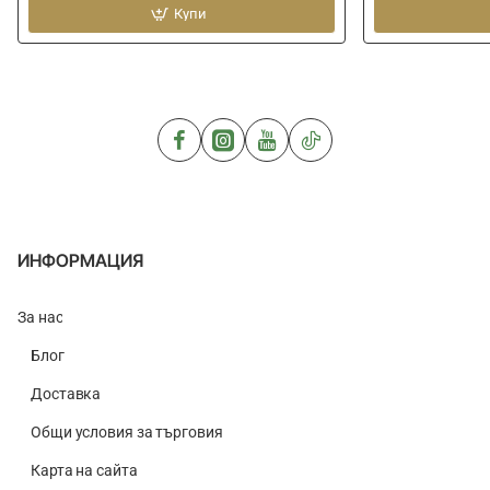
кука
Купи
ластик
PRESTON
PRESTON
Mega
Pulla
Stora
Bung
Bung
Connector
With
Beads
Extractor
ИНФОРМАЦИЯ
За нас
Блог
Доставка
Общи условия за търговия
Карта на сайта