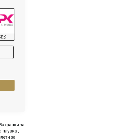
CPK
Захранки за
а плувка
,
лети за