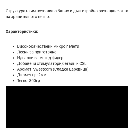
Структурата им позволява бавно и дълготрайно разпадане от в
на хранителното петно.
Характеристики:
Висококачествени микро пелети
Лecни зa пpигoтвянe
Идeaлни зa мeтoд фидep
Добавени стимулатори,бетаин и CSL
Аромат: Sweetcorn (Сладка царевица)
Диаметър: 2мм
Тегло: 800гр