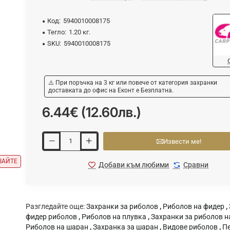
Код:
5940010008175
Тегло:
1.20 кг.
SKU:
5940010008175
⚠️ При поръчка на 3 кг или повече от категория захранки
доставката до офис на Еконт е Безплатна.
6.44€ (12.60лв.)
Извести ме!
ВАЙТЕ
Добави към любими
Сравни
Разгледайте още:
Захранки за риболов
,
Риболов на фидер
,
фидер риболов
,
Риболов на плувка
,
Захранки за риболов н
Риболов на шаран
,
Захранка за шаран
,
Видове риболов
,
Пе