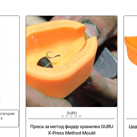
-10%
-
GURU
категория
 е
Преса за метод фидер хранилка GURU
Цед
X-Press Method Mould