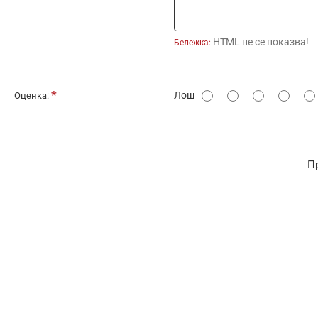
HTML не се показва!
Бележка:
О
Лош
Оценка:
ц
е
н
П
к
а
: