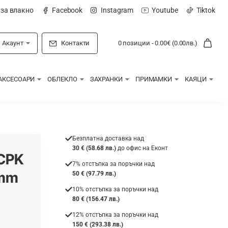
 за влакно
Facebook
Instagram
Youtube
Tiktok
Акаунт
Контакти
0 позиции - 0.00€ (0.00лв.)
АКСЕСОАРИ
ОБЛЕКЛО
ЗАХРАНКИ
ПРИМАМКИ
КАЯЦИ
Безплатна доставка над
30 € (58.68 лв.)
до офис на Еконт
 CPK
7% отстъпка за поръчки над
2mm
50 € (97.79 лв.)
10% отстъпка за поръчки над
80 € (156.47 лв.)
12% отстъпка за поръчки над
150 € (293.38 лв.)