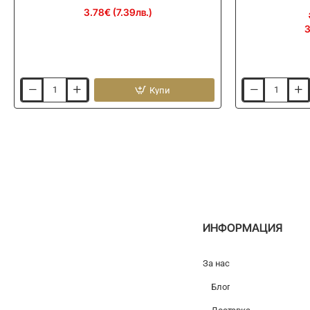
3.78€ (7.39лв.)
3
Купи
Фидер
Фидер
хранилка
хранилка
за
за
пелети
пелети
PRESTON
PRESTON
ICS
ICS
In-
In-
Line
Line
Pellet
Pellet
Feeder
Feeder
-
-
Large
Medium
ИНФОРМАЦИЯ
За нас
Блог