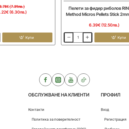
3.78€ (7.39лв.)
Пелети за фидер риболов RI
.22€ (6.30лв.)
Method Micros Pellets Stick 2m
6.39€ (12.50лв.)
Купи
Купи
Пелети
за
фидер
риболов
RINGERS
Method
Micros
Pellets
Stick
2mm
900gr
ОБСЛУЖВАНЕ НА КЛИЕНТИ
ПРОФИЛ
Контакти
Вход
Политика за поверителност
Регистрация