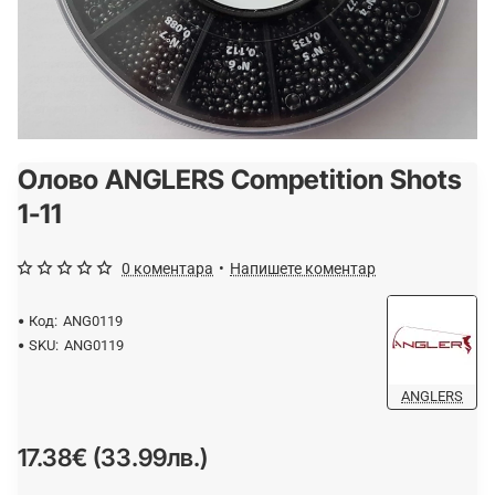
Олово ANGLERS Competition Shots
Спрян от производство
1-11
0 коментара
•
Напишете коментар
Код:
ANG0119
SKU:
ANG0119
ANGLERS
17.38€ (33.99лв.)