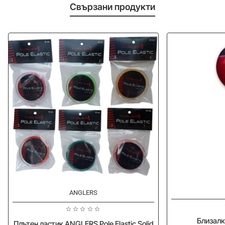
Свързани продукти
-35%
ANGLERS
Близалк
Плътен ластик ANGLERS Pole Elastic Solid