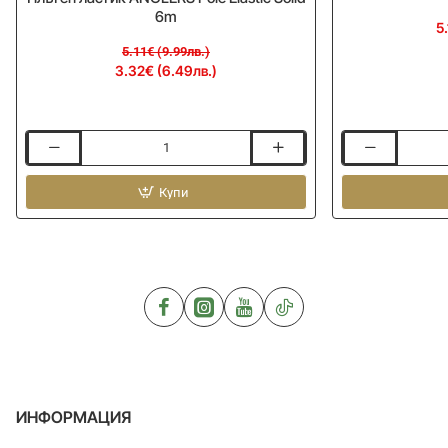
6m
5.
5.11€ (9.99лв.)
3.32€ (6.49лв.)
Плътен
Близалка
ластик
ANGLERS
ANGLERS
Купи
Hornet
Pole
Elastic
Solid
6m
ИНФОРМАЦИЯ