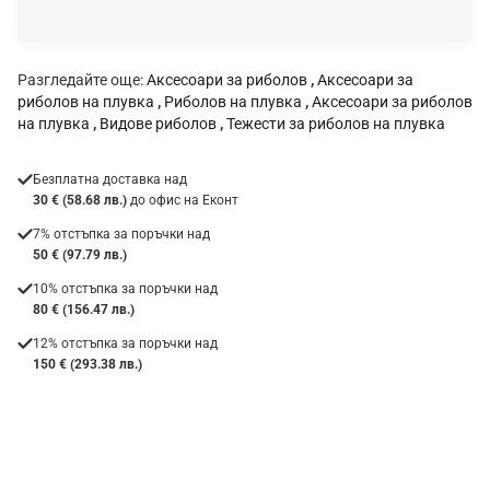
а
:
Разгледайте още:
Аксесоари за риболов
,
Аксесоари за
риболов на плувка
,
Риболов на плувка
,
Аксесоари за риболов
на плувка
,
Видове риболов
,
Тежести за риболов на плувка
Безплатна доставка над
30 € (58.68 лв.)
до офис на Еконт
7% отстъпка за поръчки над
50 € (97.79 лв.)
10% отстъпка за поръчки над
80 € (156.47 лв.)
12% отстъпка за поръчки над
150 € (293.38 лв.)