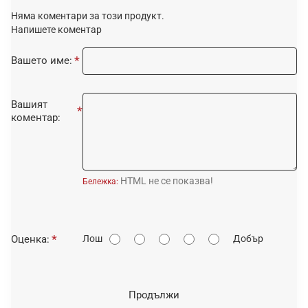
Няма коментари за този продукт.
Напишете коментар
Вашето име:
Вашият
коментар:
HTML не се показва!
Бележка:
О
Оценка:
Лош
Добър
ц
е
н
Продължи
к