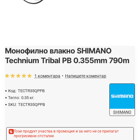
Монофилно влакно SHIMANO
-20%
Technium Tribal PB 0.355mm 790m
1 коментара
•
Напишете коментар
Код:
TECTR35QPPB
Тегло:
0.35 кг.
SKU:
TECTR35QPPB
SHIMANO
Този продукт участва в промоция и за него не се прилагат
прогресивни отстъпки.