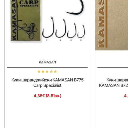
KAMASAN
Куки шаранджийски KAMASAN B775
Куки шара
Carp Specialist
KAMASAN B725 
4.35€ (8.51лв.)
4.