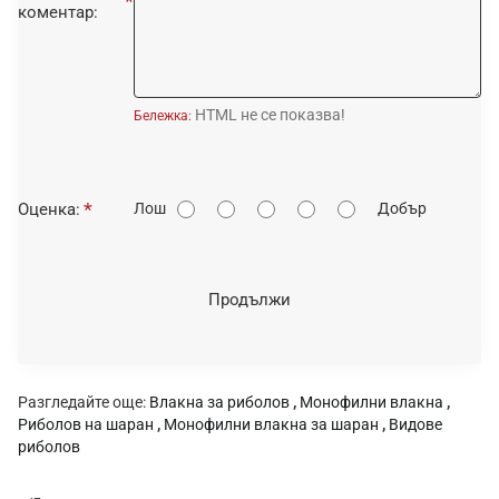
коментар:
HTML не се показва!
Бележка:
О
Оценка:
Лош
Добър
ц
е
н
Продължи
к
а
:
Разгледайте още:
Влакна за риболов
,
Монофилни влакна
,
Риболов на шаран
,
Монофилни влакна за шаран
,
Видове
риболов