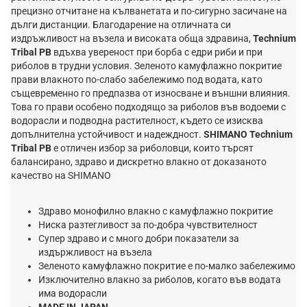
прецизно отчитане на кълванетата и по-сигурно засичане на
дълги дистанции. Благодарение на отличната си
издръжливост на възела и високата обща здравина,
Technium
Tribal PB
вдъхва увереност при борба с едри риби и при
риболов в трудни условия. Зеленото камуфлажно покритие
прави влакното по-слабо забележимо под водата, като
същевременно го предпазва от износване и външни влияния.
Това го прави особено подходящо за риболов във водоеми с
водорасли и подводна растителност, където се изисква
допълнителна устойчивост и надеждност.
SHIMANO Technium
Tribal PB
е отличен избор за риболовци, които търсят
балансирано, здраво и дискретно влакно от доказаното
качество на SHIMANO
Здраво монофилно влакно с камуфлажно покритие
Ниска разтегливост за по-добра чувствителност
Супер здраво и с много добри показатели за
издържливост на възела
Зеленото камуфлажно покритие е по-малко забележимо
Изключително влакно за риболов, когато във водата
има водорасли
MADE IN JAPAN