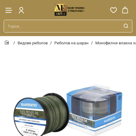
Търси...
Видове риболов
Риболов на шаран
Монофилни влакна з
home