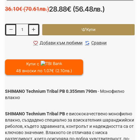
28.88€ (56.48лв.)
36.10€ (70.61лв.)
Купи
Добави към любими
Сравни
Купи с
48 вноски по 1.07€ (2.10лв.)
SHIMANO Technium Tribal PB 0.355mm 790m
- Монофилно
влакно
SHIMANO Technium Tribal PB
е висококачествено монофилно
влакно, създадено специално за взискателния шаранджийски
риболов, където здравината, контролът и надеждността са от
ключово значение. Влакното се отличава с ниска
разтегливост, което осигурява по-добра чувствителност, по-