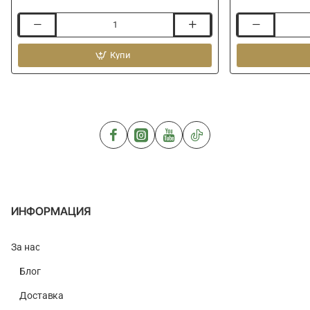
Куки
Куки
шаранджийски
шаранджийск
KAMASAN
Купи
без
B775
контра
Carp
KAMASAN
Specialist
B725
Carp
Specialist
Barbless
ИНФОРМАЦИЯ
За нас
Блог
Доставка