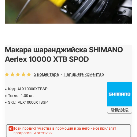
Макара шаранджийска SHIMANO
-15%
ОЧАКВАЙТЕ
Aerlex 10000 XTB SPOD
5 коментара
•
Напишете коментар
Код:
ALX10000XTBSP
Тегло:
1.00 кг.
SKU:
ALX10000XTBSP
SHIMANO
Този продукт участва в промоция и за него не се прилагат
прогресивни отстъпки.