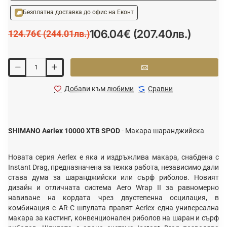
Безплатна доставка до офис на Еконт
106.04€ (207.40лв.)
124.76€ (244.01лв.)
Добави към любими
Сравни
SHIMANO Aerlex 10000 XTB SPOD
- Макара шаранджийска
Новата серия Aerlex е яка и издръжлива макара, снабдена с
Instant Drag, предназначена за тежка работа, независимо дали
става дума за шаранджийски или сърф риболов. Новият
дизайн и отличната система Aero Wrap II за равномерно
навиване на кордата чрез двустепенна осцилация, в
комбинация с AR-C шпулата правят Aerlex една универсална
макара за кастинг, конвенционален риболов на шаран и сърф