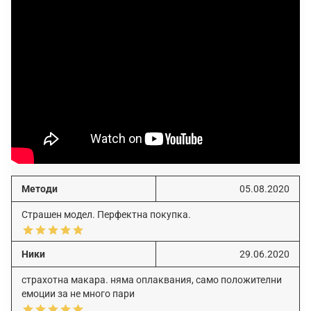
Методи
05.08.2020
Страшен модел. Перфектна покупка.
Ники
29.06.2020
страхотна макара. няма оплаквания, само положителни
емоции за не много пари