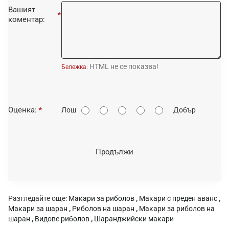
Вашият
коментар:
HTML не се показва!
Бележка:
О
Оценка:
Лош
Добър
ц
е
н
Продължи
к
а
:
Разгледайте още:
Макари за риболов
,
Макари с преден аванс
,
Макари за шаран
,
Риболов на шаран
,
Макари за риболов на
шаран
,
Видове риболов
,
Шаранджийски макари