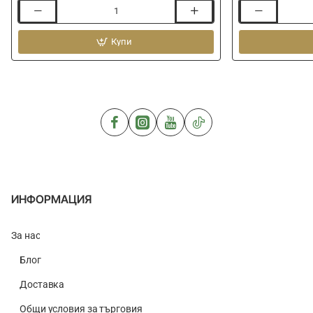
Сигнализатори
Трипод
KORUM
KORUM
KBI-
Купи
Compact
R
River
2-
Tripod
Rod
Alarm
Presentation
Set
ИНФОРМАЦИЯ
За нас
Блог
Доставка
Общи условия за търговия