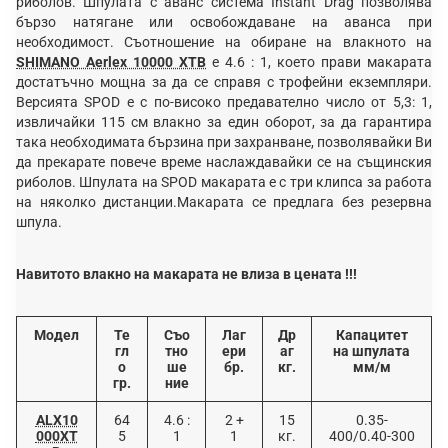
риболов. Шпулата с аванс система Instant Drag позволява
бързо натягане или освобождаване на аванса при
необходимост. Съотношение на обиране на влакното на
SHIMANO Aerlex 10000 XTB
е 4.6 : 1, което прави макарата
достатъчно мощна за да се справя с трофейни екземпляри.
Версията SPOD е с по-високо предавателно число от 5,3: 1,
извличайки 115 см влакно за един оборот, за да гарантира
така необходимата бързина при захранване, позволявайки Ви
да прекарате повече време наслаждавайки се на същинския
риболов. Шпулата на SPOD макарата е с три клипса за работа
на няколко дистанции.Макарата се предлага без резервна
шпула.
Навитото влакно на макарата не влиза в цената !!!
Модел
Те
Съо
Лаг
Др
Капацитет
гл
тно
ери
аг
на шпулата
о
ше
бр.
кг.
мм/м
гр.
ние
ALX10
64
4.6 :
2 +
15
0.35-
000XT
5
1
1
кг.
400/0.40-300