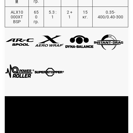
B
гр.
ALX10
65
5.3 :
2 +
15
0.35-
000XT
0
1
1
кг.
400/0.40-300
BSP
гр.