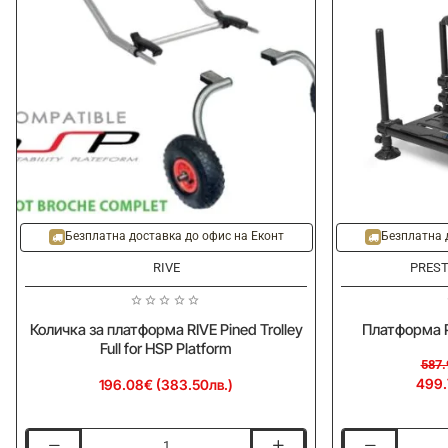
-15%
Безплатна доставка до офис на Еконт
Безплатна 
RIVE
PREST
Количка за платформа RIVE Pined Trolley
Платформа P
Full for HSP Platform
587.
499.
196.08€ (383.50лв.)