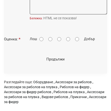
HTML не се показва!
Бележка:
О
Оценка:
Лош
Добър
ц
е
н
Продължи
к
а
:
Разгледайте още:
Оборудване
,
Аксесоари за риболов
,
Аксесоари за риболов на плувка
,
Риболов на фидер
,
Аксесоари за фидер риболов
,
Риболов на плувка
,
Аксесоари
за риболов на плувка
,
Видове риболов
,
Прикачни
,
Аксесоари
за фидер