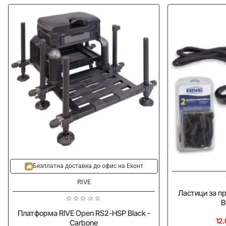
Безплатна доставка до офис на Еконт
RIVE
Ластици за п
B
Платформа RIVE Open RS2-HSP Black -
12.
Carbone