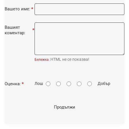
Вашето име:
Вашият
коментар:
HTML не се показва!
Бележка:
О
Оценка:
Лош
Добър
ц
е
н
Продължи
к
а
: