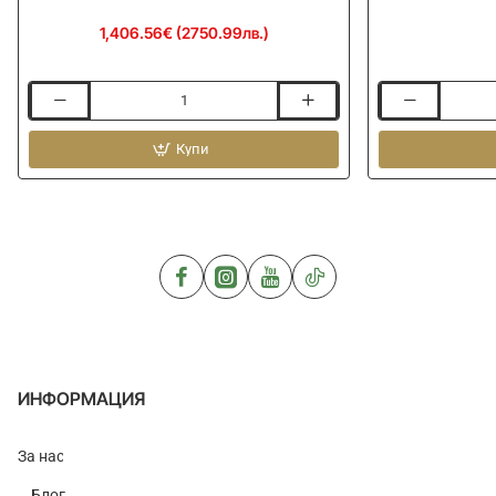
1,406.56€ (2750.99лв.)
Платформа
Ластици
RIVE
за
Open
Купи
прикрепяне
RS2-
на
HSP
багаж
Black
RIVE
-
Bungee
Carbone
Strap
ИНФОРМАЦИЯ
За нас
Блог