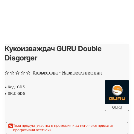
Кукоизваждач GURU Double
-10%
Disgorger
0 коментара
•
Напишете коментар
Код:
GD5
SKU:
GD5
GURU
Този продукт участва в промоция и за него не се прилагат
прогресивни отстъпки.