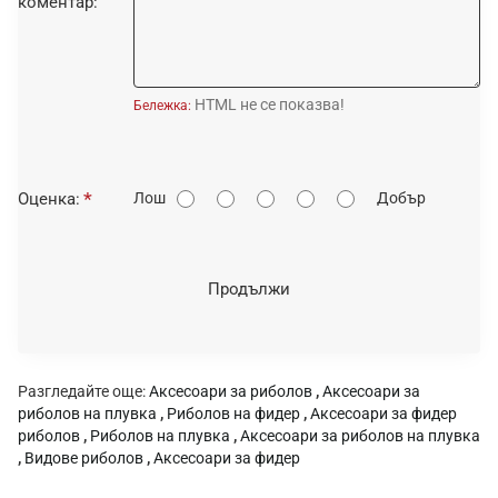
коментар:
HTML не се показва!
Бележка:
О
Оценка:
Лош
Добър
ц
е
н
Продължи
к
а
:
Разгледайте още:
Аксесоари за риболов
,
Аксесоари за
риболов на плувка
,
Риболов на фидер
,
Аксесоари за фидер
риболов
,
Риболов на плувка
,
Аксесоари за риболов на плувка
,
Видове риболов
,
Аксесоари за фидер