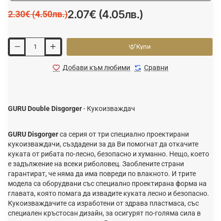
2.07€ (4.05лв.)
2.30€ (4.50лв.)
Купи
Добави към любими
Сравни
GURU
Double
Disgorger
- Кукоизваждач
GURU Disgorger
са серия от три специално проектирани
кукоизваждачи, създадени за да Ви помогнат да откачите
куката от рибата по-лесно, безопасно и хуманно. Нещо, което
е задължение на всеки риболовец. Заоблените страни
гарантират, че няма да има повреди по влакното. И трите
модела са оборудвани със специално проектирана форма на
главата, която помага да извадите куката лесно и безопасно.
Кукоизваждачите са изработени от здрава пластмаса, със
специален кръстосан дизайн, за осигурят по-голяма сила в