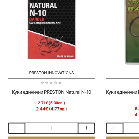
-10%
-20%
PRESTON INNOVATIONS
Куки единични PRESTON Natural N-10
Куки единични 
2.71€ (5.30лв.)
2.44€ (4.77лв.)
5.
4.
Куки
Куки
единични
единични