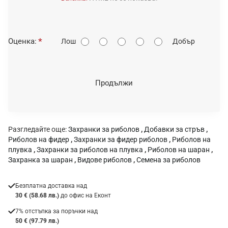
О
Оценка:
Лош
Добър
ц
е
н
Продължи
к
а
:
Разгледайте още:
Захранки за риболов
,
Добавки за стръв
,
Риболов на фидер
,
Захранки за фидер риболов
,
Риболов на
плувка
,
Захранки за риболов на плувка
,
Риболов на шаран
,
Захранка за шаран
,
Видове риболов
,
Семена за риболов
Безплатна доставка над
30 € (58.68 лв.)
до офис на Еконт
7% отстъпка за поръчки над
50 € (97.79 лв.)