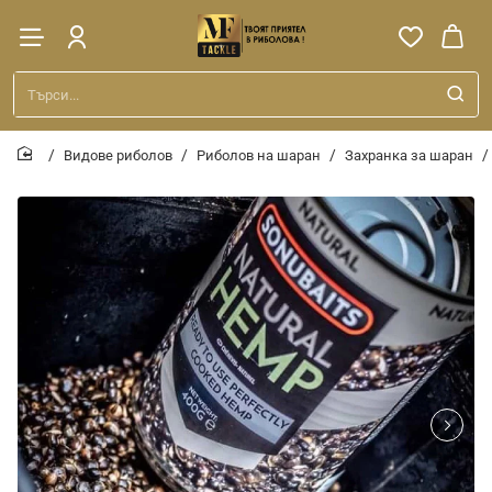
Търси...
Видове риболов
Риболов на шаран
Захранка за шаран
home