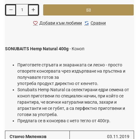
Добави към любими
Сравни
SONUBAITS Hemp Natural 400g
-
Коноп
Пригответе стръвта и зхаранката си лесно - просто
отворете консервата чрез издърпване на пръстена и
получавате готов за
употреба продукт директно от кенчето.
Sonubaits Hemp Natural са селектирани едри семена от
коноп приготвени по специален начин, при който се
гарантира, че всички натурални масла, захари и
атрактанти не се губят, а са перфектно приготвени и
готови за употреба.
Предлага се в консерва с нето тегло от 400гр.
Станчо Миленков
03.11.2019