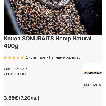
Коноп SONUBAITS Hemp Natural
ОЧАКВАЙТЕ
400g
2 коментара
•
Напишете коментар
Код:
S0900002
SKU:
S0900002
SONUBAITS
3.68€ (7.20лв.)