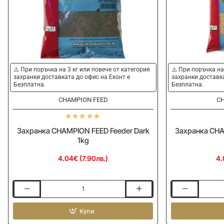
⚠️ При поръчка на 3 кг или повече от категория
⚠️ При поръчка на
захранки доставката до офис на Еконт е
захранки доставка
Безплатна.
Безплатна.
CHAMPION FEED
CH
Захранка CHAMPION FEED Feeder Dark
Захранка CHA
1kg
4.04€ (7.90лв.)
4.
Захранка
Захранка
CHAMPION
CHAMPION
FEED
Купи
FEED
Feeder
Feeder