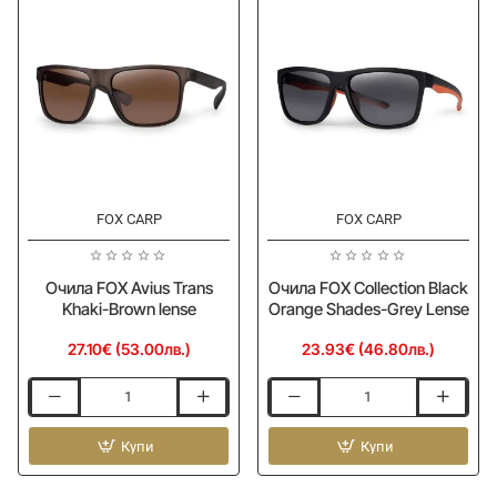
lense
FOX CARP
FOX CARP
Очила FOX Avius Trans
Очила FOX Collection Black
Khaki-Brown lense
Orange Shades-Grey Lense
27.10€ (53.00лв.)
23.93€ (46.80лв.)
Очила
Очила
FOX
FOX
Avius
Купи
Collection
Купи
Trans
Black
Khaki-
Orange