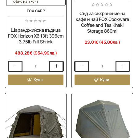
офис на Еконт
FOX CARP
Съд за съхранениe на
кафе и чай FOX Cookware
Coffee and Tea Khaki
Шаранджийска въдица
Storage 860ml
FOX Horizon X6 13ft 396cm
3.75lb Full Shrink
23.01€ (45.00лв.)
488.28€ (954.99лв.)
Шаранджийска
Съд
въдица
за
FOX
Купи
съхранениe
Купи
Horizon
на
X6
кафе
13ft
и
396cm
чай
3.75lb
FOX
Full
Cookware
Shrink
Coffee
and
Tea