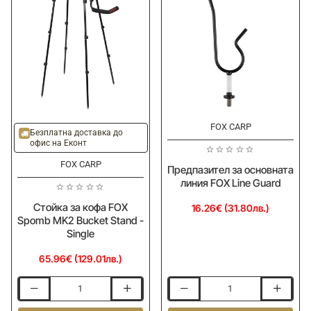
Bucket
Stand
-
Double
FOX CARP
Безплатна доставка до
офис на Еконт
FOX CARP
Предпазител за основната
линия FOX Line Guard
Стойка за кофа FOX
16.26€ (31.80лв.)
Spomb MK2 Bucket Stand -
Single
65.96€ (129.01лв.)
Стойка
Предпазител
за
за