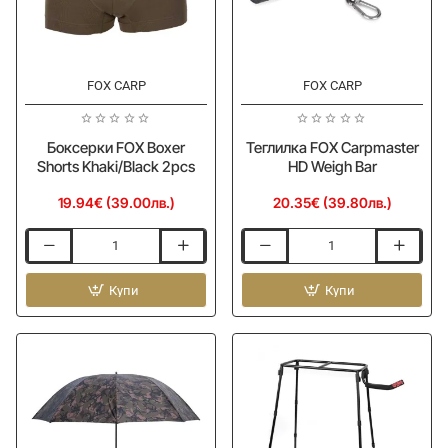
FOX CARP
FOX CARP
Боксерки FOX Boxer
Теглилка FOX Carpmaster
Shorts Khaki/Black 2pcs
HD Weigh Bar
19.94€ (39.00лв.)
20.35€ (39.80лв.)
Боксерки
Теглилка
FOX
FOX
Boxer
Купи
Carpmaster
Купи
Shorts
HD
Khaki/Black
Weigh
2pcs
Bar