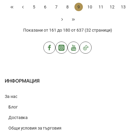
Brown
Shades-
5
6
7
8
9
10
11
12
13
lense
Grey
Lense
Показани от 161 до 180 от 637 (32 страници)
ИНФОРМАЦИЯ
За нас
Блог
Доставка
Общи условия за търговия