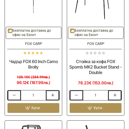
-20%
Безплатна доставка до
Безплатна доставка до
офис на Еконт
офис на Еконт
FOX CARP
FOX CARP
Чадър FOX 60 Inch Camo
Стойка за кофа FOX
Brolly
Spomb MK2 Bucket Stand -
Double
120.15€ (234.99лв.)
96.12€ (187.99лв.)
78.23€ (153.00лв.)
Чадър
Стойка
FOX
за
60
Купи
кофа
Купи
Inch
FOX
Camo
Spomb
Brolly
MK2