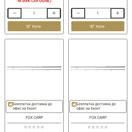
19.94€ (39.00лв.)
Лед
Чехли
лампа
FOX
FOX
Купи
Sliders
Купи
Spomb
Bucket
Light
Безплатна доставка до
Безплатна доставка до
офис на Еконт
офис на Еконт
FOX CARP
FOX CARP