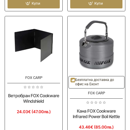
кофа
Купи
основната
Купи
FOX
линия
Spomb
FOX
MK2
Line
Bucket
Guard
Stand
-
Single
FOX CARP
Безплатна доставка до
офис на Еконт
FOX CARP
Ветробран FOX Cookware
Windshield
Кана FOX Cookware
24.03€ (47.00лв.)
Infrared Power Boil Kettle
43.46€ (85.00лв.)