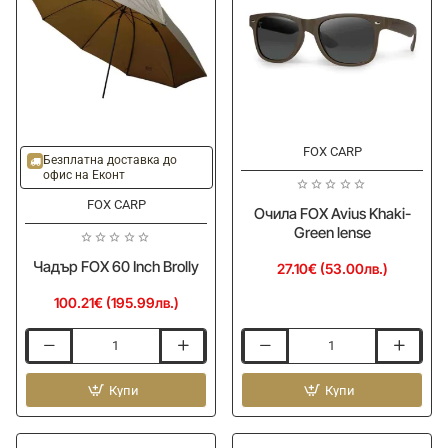
Mesh
FOX CARP
Безплатна доставка до
офис на Еконт
FOX CARP
Очила FOX Avius Khaki-
Green lense
Чадър FOX 60 Inch Brolly
27.10€ (53.00лв.)
100.21€ (195.99лв.)
Чадър
Очила
FOX
FOX
60
Купи
Avius
Купи
Inch
Khaki-
Brolly
Green