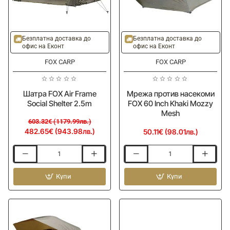
Khaki
Storage
860ml
-20%
Безплатна доставка до
Безплатна доставка до
офис на Еконт
офис на Еконт
FOX CARP
FOX CARP
Шатра FOX Air Frame
Мрежа против насекоми
Social Shelter 2.5m
FOX 60 Inch Khaki Mozzy
Mesh
603.32€ (1179.99лв.)
482.65€ (943.98лв.)
50.11€ (98.01лв.)
Шатра
Мрежа
FOX
против
Air
Купи
насекоми
Купи
Frame
FOX
Social
60
Shelter
Inch
2.5m
Khaki
Mozzy