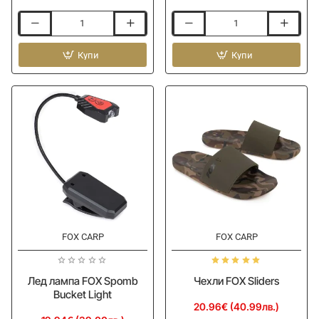
Ветробран
Кана
FOX
FOX
Cookware
Купи
Cookware
Купи
Windshield
Infrared
Power
Boil
Kettle
FOX CARP
FOX CARP
Лед лампа FOX Spomb
Чехли FOX Sliders
Bucket Light
20.96€ (40.99лв.)