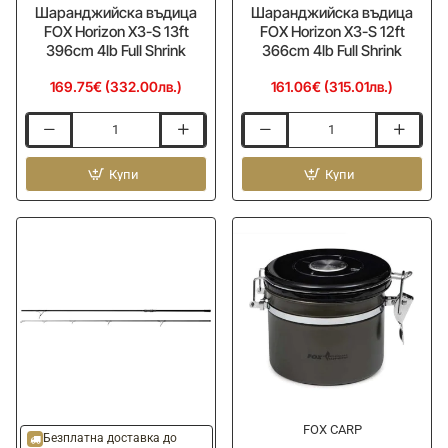
Шаранджийска въдица
Шаранджийска въдица
FOX Horizon X3-S 13ft
FOX Horizon X3-S 12ft
396cm 4lb Full Shrink
366cm 4lb Full Shrink
169.75€ (332.00лв.)
161.06€ (315.01лв.)
Шаранджийска
Шаранджийска
въдица
въдица
FOX
Купи
FOX
Купи
Horizon
Horizon
X3-
X3-
S
S
13ft
12ft
396cm
366cm
4lb
4lb
Full
Full
Shrink
Shrink
FOX CARP
Безплатна доставка до