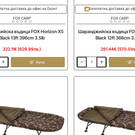
латна доставка до офис на Еконт
Безплатна доставка до оф
FOX CARP
FOX CARP
йска въдица FOX Horizon X5
Шаранджийска въдица FOX
Black 13ft 396cm 3.5lb
Black 12ft 366cm 3
322.11€ (629.99лв.)
291.44€ (570.01л
Купи
йска
Шаранджийска
въдица
FOX
Horizon
X5
Black
12ft
366cm
3.25lb