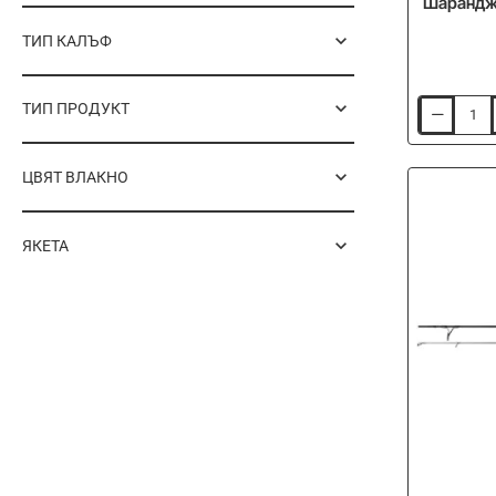
Шаранджи
ТИП КАЛЪФ
ТИП ПРОДУКТ
Шаранджи
въдица
FOX
Horizon
ЦВЯТ ВЛАКНО
X5
Black
13ft
ЯКЕТА
396cm
4lb