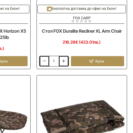
ис на Еконт
Безплатна доставка до офис на Еконт
FOX CARP
 Horizon X5
Стол FOX Duralite Recliner XL Arm Chair
.25lb
216.28€ (423.01лв.)
в.)
Купи
Купи
Стол
FOX
Duralite
Recliner
XL
Arm
Chair