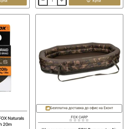
Купи
Купи
Шапка
FOX
Collection
Baseball
Cap
-
B/O
Безплатна доставка до офис на Еконт
FOX CARP
FOX Naturals
th 20m