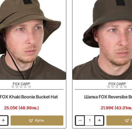
FOX CARP
FOX CARP
FOX Khaki Boonie Bucket Hat
Шапка FOX Reversibe B
25.05€ (48.99лв.)
21.99€ (43.01лв.
Купи
Шапка
FOX
Reversibe