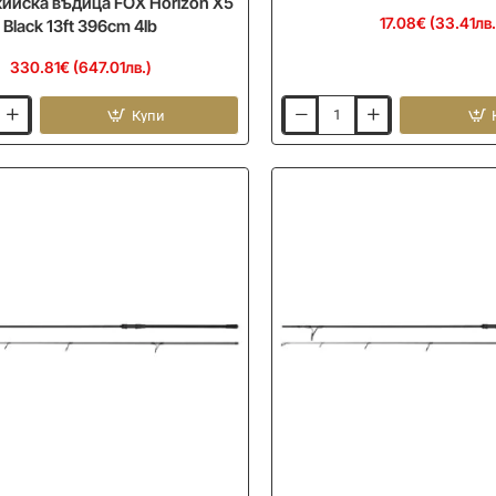
йска въдица FOX Horizon X5
17.08€ (33.41лв.
Black 13ft 396cm 4lb
330.81€ (647.01лв.)
Купи
йска
Плетено
влакно
за
повод
FOX
Naturals
Soft
Braid
Hooklength
20m