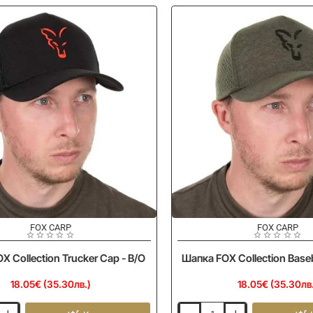
Bucket
Hat
FOX CARP
FOX CARP
X Collection Trucker Cap - B/O
Шапка FOX Collection Baseb
18.05€ (35.30лв.)
18.05€ (35.30лв