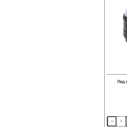
Лед 
Лед