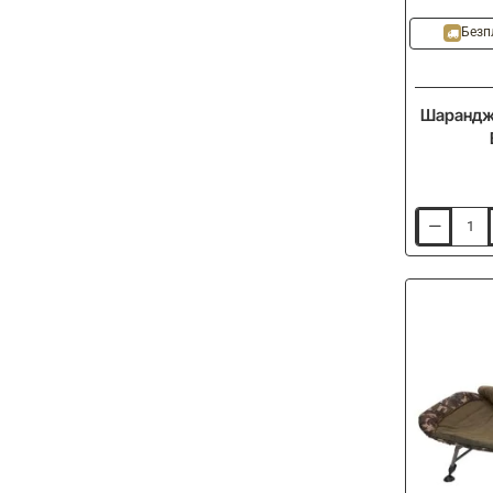
Безп
Шаранджи
Шаранджи
въдица
FOX
Horizon
X5
Black
13ft
396cm
3.5lb