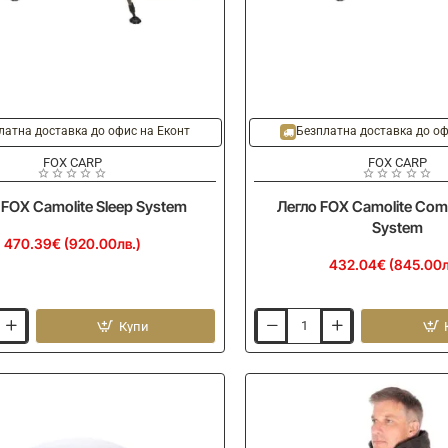
латна доставка до офис на Еконт
Безплатна доставка до оф
FOX CARP
FOX CARP
 FOX Camolite Sleep System
Легло FOX Camolite Com
System
470.39€ (920.00лв.)
432.04€ (845.00л
Купи
Легло
FOX
Camolite
Compact
Sleep
System