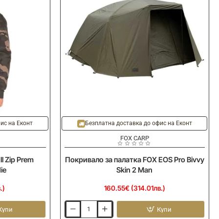
ис на Еконт
Безплатна доставка до офис на Еконт
FOX CARP
 Zip Prem
Покривало за палатка FOX EOS Pro Bivvy
ie
Skin 2 Man
.)
160.55€ (314.01лв.)
Купи
Купи
Покривало