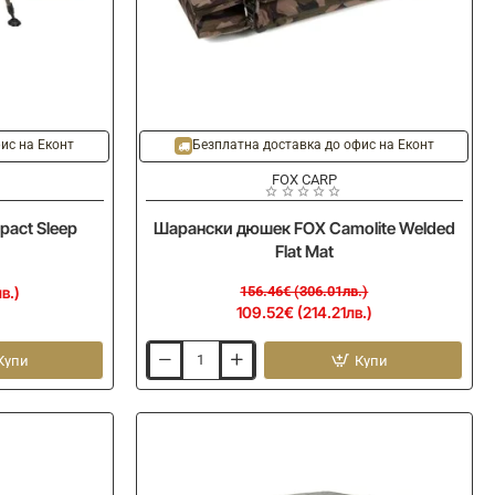
-30%
ис на Еконт
Безплатна доставка до офис на Еконт
FOX CARP
pact Sleep
Шарански дюшек FOX Camolite Welded
Flat Mat
в.)
156.46€ (306.01лв.)
109.52€ (214.21лв.)
Купи
Купи
Шарански
дюшек
FOX
Camolite
Welded
Flat
Mat