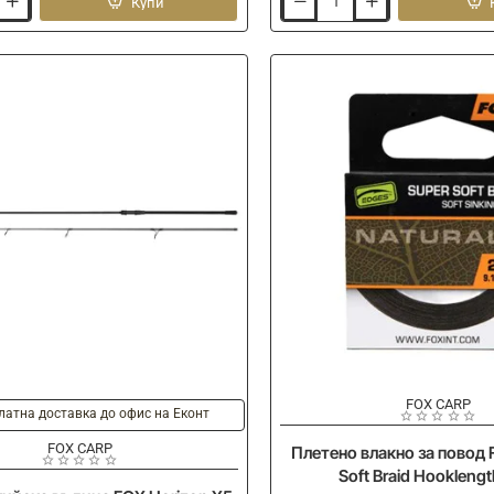
Купи
Шапка
FOX
Collection
Baseball
Cap
-
G/B
FOX CARP
латна доставка до офис на Еконт
FOX CARP
Плетено влакно за повод 
Soft Braid Hookleng