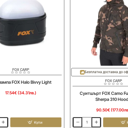
FOX CARP
Безплатна доставка до оф
FOX CARP
лампа FOX Halo Bivvy Light
17.54€ (34.31лв.)
Суитшърт FOX Camo Full
Sherpa 310 Hood
90.50€ (177.00лв
Купи
Суитшърт