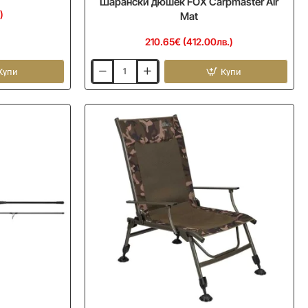
Шарански дюшек FOX Carpmaster Air
)
Mat
210.65€ (412.00лв.)
Купи
Купи
Шарански
дюшек
FOX
Carpmaster
Air
Mat