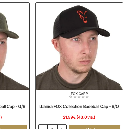
Trucker
Cap
-
G/B
FOX CARP
all Cap - G/B
Шапка FOX Collection Baseball Cap - B/O
.)
21.99€ (43.01лв.)