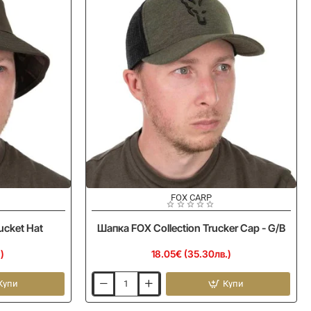
FOX CARP
ucket Hat
Шапка FOX Collection Trucker Cap - G/B
)
18.05€ (35.30лв.)
Купи
Купи
Шапка
FOX
Collection