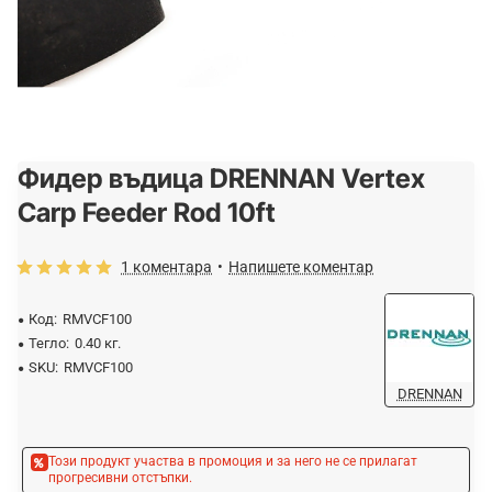
Фидер въдица DRENNAN Vertex
-20%
Carp Feeder Rod 10ft
1 коментара
•
Напишете коментар
Код:
RMVCF100
Тегло:
0.40 кг.
SKU:
RMVCF100
DRENNAN
Този продукт участва в промоция и за него не се прилагат
прогресивни отстъпки.