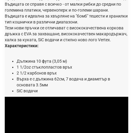
Въдицата се справя с всичко - от малки рибки до средни по
големина платики, червеноперк и по-големи шарани.
Въдицата е идеална за хвърляне на "бомб" тешести и хранилки
тип кошнички в различни диапазони.
Тези нови пръчки се отличават с висококачествена коркова
дръжка с EVA за захващане, висококачествен макародържач,
халка за куката, SiC водачи и стилно ново лого Vertex.
Характеристики:
Дължина 10 фута (3,05 м)
1 1/2oz стъклопластов връх
2 1/2 карбонов връх
Върха е с дължина 62см, 7 водача и диаметър в
основата 3.5мм
SiC водачи