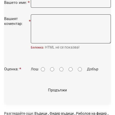
Вашето име:
Вашият
коментар:
HTML не се показва!
Бележка:
О
Оценка:
Лош
Добър
ц
е
н
Продължи
к
а
:
Разгледайте още:
Въдици
,
Фидер въдици
,
Риболов на фидер
,