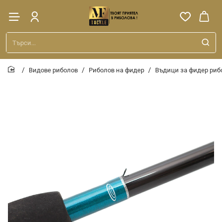
Търси...
Видове риболов
Риболов на фидер
Въдици за фидер риб
home