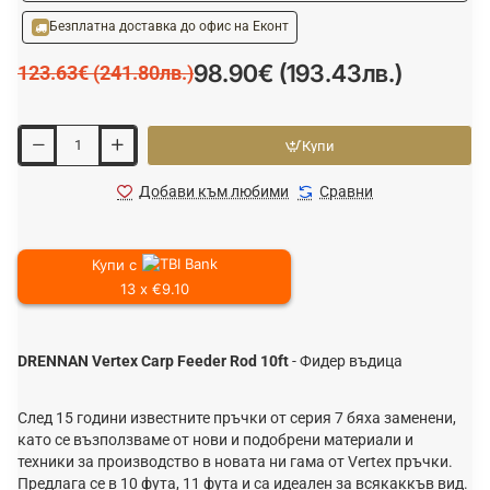
Безплатна доставка до офис на Еконт
98.90€ (193.43лв.)
123.63€ (241.80лв.)
Купи
Добави към любими
Сравни
Купи с
13 x €9.10
DRENNAN Vertex Carp Feeder Rod 10ft
- Фидер въдица
След 15 години известните пръчки от серия 7 бяха заменени,
като се възползваме от нови и подобрени материали и
техники за производство в новата ни гама от Vertex пръчки.
Предлага се в 10 фута, 11 фута и са идеален за всякаккъв вид.