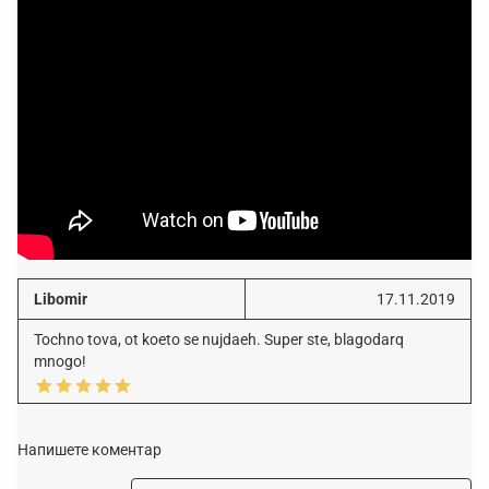
Libomir
17.11.2019
Tochno tova, ot koeto se nujdaeh. Super ste, blagodarq
mnogo!
Напишете коментар