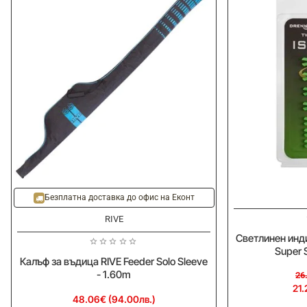
-20%
Безплатна доставка до офис на Еконт
RIVE
Светлинен инд
Super S
Калъф за въдица RIVE Feeder Solo Sleeve
- 1.60m
26
21.
48.06€ (94.00лв.)