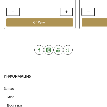
Калъф
Светлинен
за
индикатор
въдица
Купи
за
RIVE
връх
Feeder
DRENNAN
Solo
Super
Sleeve
Specialist
-
Isotopes
1.60m
ИНФОРМАЦИЯ
За нас
Блог
Доставка