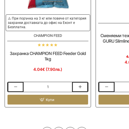
-10%
⚠️ При поръчка на 3 кг или повече от категория
захранки доставката до офис на Еконт е
Безплатна.
Сменяеми теж
CHAMPION FEED
GURU Slimlin
Захранка CHAMPION FEED Feeder Gold
4
1kg
4.
4.04€ (7.90лв.)
Захранка
Сменяеми
CHAMPION
тежести
FEED
Купи
за
Feeder
фидер
Gold
хранилка
1kg
GURU
Slimline
X-