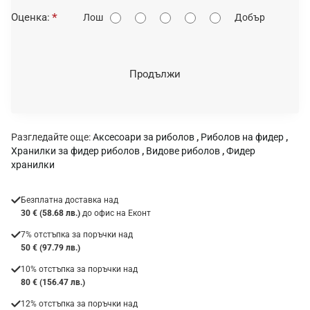
О
Оценка:
Лош
Добър
ц
е
н
Продължи
к
а
:
Разгледайте още:
Аксесоари за риболов
,
Риболов на фидер
,
Хранилки за фидер риболов
,
Видове риболов
,
Фидер
хранилки
Безплатна доставка над
30 € (58.68 лв.)
до офис на Еконт
7% отстъпка за поръчки над
50 € (97.79 лв.)
10% отстъпка за поръчки над
80 € (156.47 лв.)
12% отстъпка за поръчки над