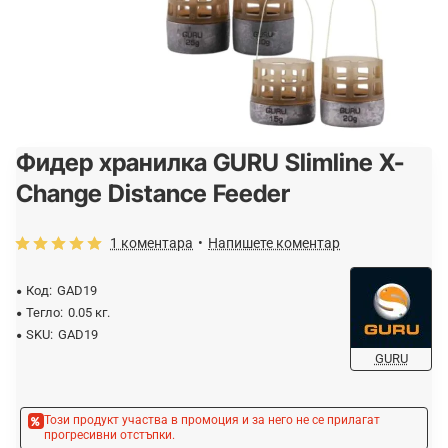
Фидер хранилка GURU Slimline X-
-10%
Change Distance Feeder
1 коментара
•
Напишете коментар
Код:
GAD19
Тегло:
0.05 кг.
SKU:
GAD19
GURU
Този продукт участва в промоция и за него не се прилагат
прогресивни отстъпки.