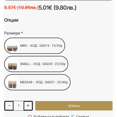
5.01€ (9.80лв.)
5.57€ (10.89лв.)
Опции
Размери
MINI - - КОД : GAD19 : 15/20g
SMALL - - КОД : GAD20 : 25/30g
MEDIUM - - КОД : GAD21 : 35/40g
Купи
Добави към любими
Сравни