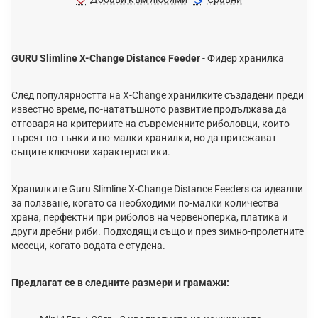
GURU Slimline X-Change Distance Feeder
- Фидер хранилка
След популярността на X-Change хранилките създадени преди
известно време, по-нататъшното развитие продължава да
отговаря на критериите на съвременните риболовци, които
търсят по-тънки и по-малки хранилки, но да притежават
същите ключови характеристики.
Хранилките Guru Slimline X-Change Distance Feeders са идеални
за ползване, когато са необходими по-малки количества
храна, перфектни при риболов на червеноперка, платика и
други дребни риби. Подходящи също и през зимно-пролетните
месеци, когато водата е студена.
Предлагат се в следните размери и грамажи: