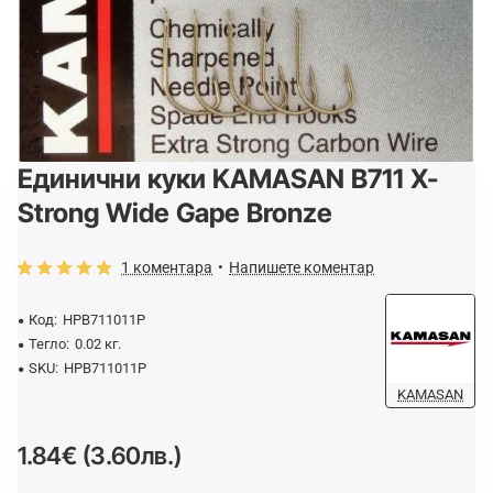
Единични куки KAMASAN B711 X-
Strong Wide Gape Bronze
1 коментара
•
Напишете коментар
Код:
HPB711011P
Тегло:
0.02 кг.
SKU:
HPB711011P
KAMASAN
1.84€ (3.60лв.)