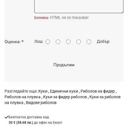
HTML не се показва!
Бележка:
О
Оценка:
Лош
Добър
ц
е
н
Продължи
к
а
:
Разгледайте още:
Куки
,
Единични куки
,
Риболов на фидер
,
Риболов на плувка
,
Куки за фидер риболов
,
Куки за риболов
на плувка
,
Видове риболов
Безплатна доставка над
30 € (58.68 лв.)
до офис на Еконт