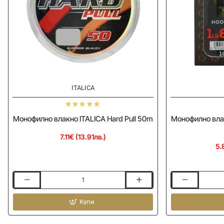
ITALICA
Монофилно влакно ITALICA Hard Pull 50m
Монофилно вла
7.11€ (13.91лв.)
5.
Монофилно
Монофилно
влакно
влакно
ITALICA
Купи
KAMASAN
Hard
Micro
Pull
Tech