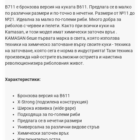
B711 е бронзова версия на куката B611. Предлага се в малко
по различни размери и по-точно в нечетни. Размери от №11 до
№21. Идеална за малко по-големи риби. Много добра за
риболов с червеи и пелети. Както при всички куки на
Kamasan, и този модел имат химически заточен връх .
KAMASAN беше първата марка в света, която използва
техники на химическо заточване върху своите куки - техника
на заточване, която сега е норма в индустрията! Тази техника
произвежда най-острите възможни остриета и наистина
революционизира риболовния живот.
Характеристики:
Бронзова версия на B611
X-Strong (подсилена конструкция)
Широка извивка (wide gape)
Подходяща за по-големи риби
Предлага се в нечетни размери
Универсална за различни видове стръв
Химически заточен връх
Изключително остра