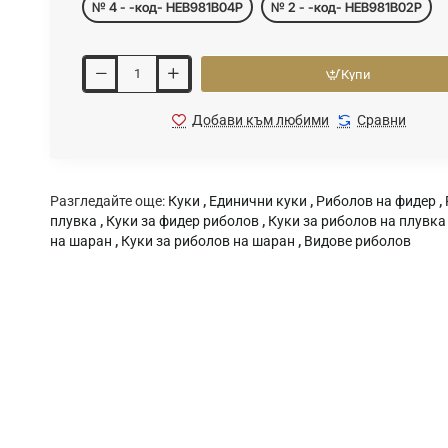
№ 4 - -код- HEB981B04P
№ 2 - -код- HEB981B02P
Купи
Добави към любими
Сравни
Разгледайте още:
Куки
,
Единични куки
,
Риболов на фидер
,
плувка
,
Куки за фидер риболов
,
Куки за риболов на плувка
на шаран
,
Куки за риболов на шаран
,
Видове риболов