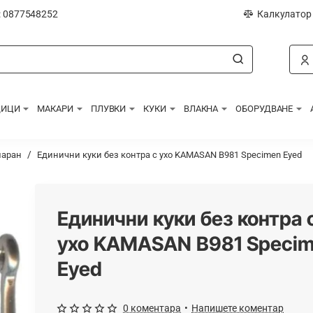
: 0877548252
Калкулатор
ДИЦИ
МАКАРИ
ПЛУВКИ
КУКИ
ВЛАКНА
ОБОРУДВАНЕ
шаран
Единични куки без контра с ухо KAMASAN B981 Specimen Eyed
Единични куки без контра 
ухо KAMASAN B981 Speci
Eyed
0 коментара
•
Напишете коментар