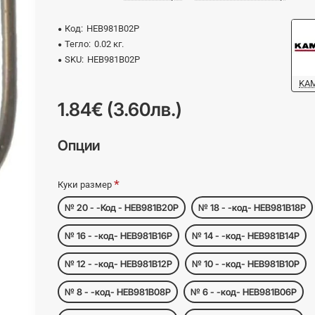
Код:
HEB981B02P
Тегло:
0.02 кг.
SKU:
HEB981B02P
KA
1.84€ (3.60лв.)
Опции
Куки размер
№ 20 - -Код - HEB981B20P
№ 18 - -код- HEB981B18P
№ 16 - -код- HEB981B16P
№ 14 - -код- HEB981B14P
№ 12 - -код- HEB981B12P
№ 10 - -код- HEB981B10P
№ 8 - -код- HEB981B08P
№ 6 - -код- HEB981B06P