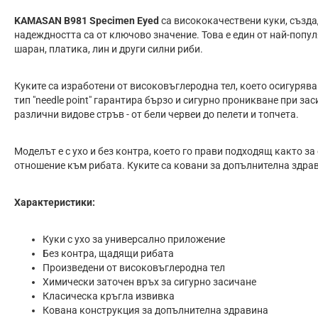
KAMASAN B981 Specimen Eyed
са висококачествени куки, създа
надеждността са от ключово значение. Това е един от най-попу
шаран, платика, лин и други силни риби.
Куките са изработени от високовъглеродна тел, което осигуряв
тип "needle point" гарантира бързо и сигурно проникване при з
различни видове стръв - от бели червеи до пелети и топчета.
Моделът е с ухо и без контра, което го прави подходящ както з
отношение към рибата. Куките са ковани за допълнителна здрав
Характеристики:
Куки с ухо за универсално приложение
Без контра, щадящи рибата
Произведени от високовъглеродна тел
Химически заточен връх за сигурно засичане
Класическа кръгла извивка
Кована конструкция за допълнителна здравина