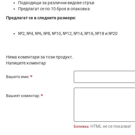
Подходящи за различни видове стръв
Предлагат се по 10 броя в опаковка
Предлагат се в следните размери:
№2, №4, №6, №8, №10, №12, №14, №16, №18 и №20
Няма коментари за този продукт.
Напишете коментар
Вашето име:
Вашият коментар:
HTML не се показва!
Бележка: