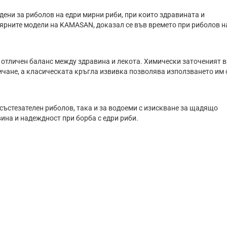
дени за риболов на едри мирни риби, при които здравината и
лярните модели на KAMASAN, доказал се във времето при риболов н
а отличен баланс между здравина и лекота. Химически заточеният 
асичане, а класическата кръгла извивка позволява използването им 
а състезателен риболов, така и за водоеми с изискване за щадящо
ина и надеждност при борба с едри риби.