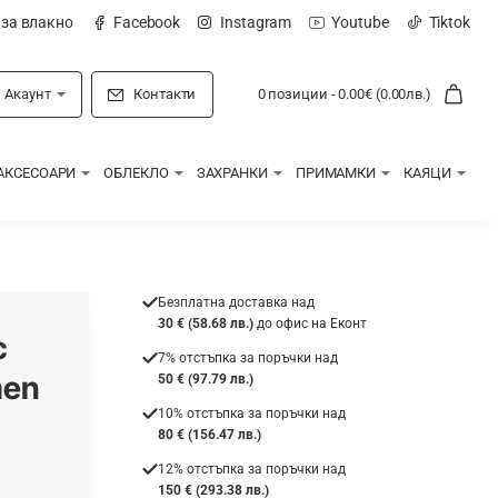
 за влакно
Facebook
Instagram
Youtube
Tiktok
Акаунт
Контакти
0 позиции - 0.00€ (0.00лв.)
АКСЕСОАРИ
ОБЛЕКЛО
ЗАХРАНКИ
ПРИМАМКИ
КАЯЦИ
Безплатна доставка над
30 € (58.68 лв.)
до офис на Еконт
с
7% отстъпка за поръчки над
men
50 € (97.79 лв.)
10% отстъпка за поръчки над
80 € (156.47 лв.)
12% отстъпка за поръчки над
150 € (293.38 лв.)