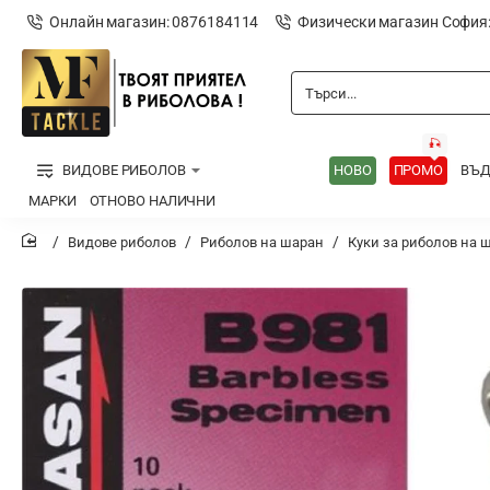
Онлайн магазин: 0876184114
Физически магазин София
Търси...
🎣
ВИДОВЕ РИБОЛОВ
НОВО
ПРОМО
ВЪ
МАРКИ
ОТНОВО НАЛИЧНИ
Видове риболов
Риболов на шаран
Куки за риболов на 
home