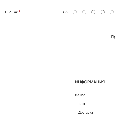
О
Лош
Оценка:
ц
е
н
П
к
а
:
ИНФОРМАЦИЯ
За нас
Блог
Доставка