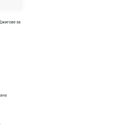
Джигове за
рана
с