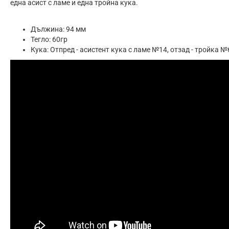
една асист с ламе и една тройна кука.
Дължина: 94 мм
Тегло: 60гр
Кука: Отпред - асистент кука с ламе №14, отзад - тройка №