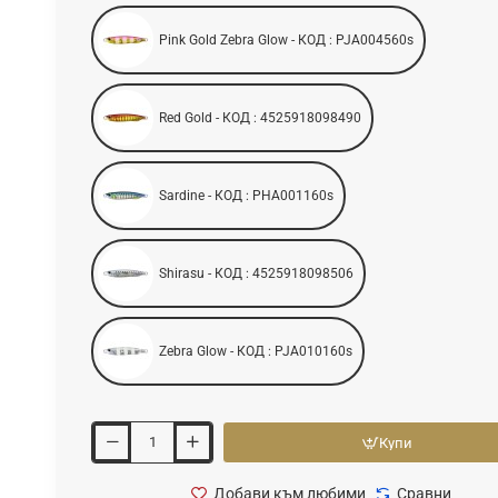
Pink Gold Zebra Glow - КОД : PJA004560s
Red Gold - КОД : 4525918098490
Sardine - КОД : PHA001160s
Shirasu - КОД : 4525918098506
Zebra Glow - КОД : PJA010160s
Купи
Добави към любими
Сравни