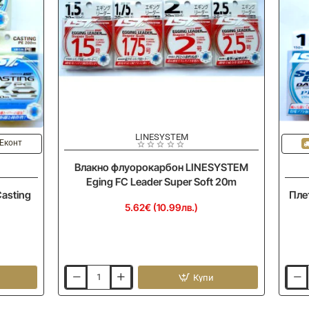
LINESYSTEM
 Еконт
Влакно флуорокарбон LINESYSTEM
Eging FC Leader Super Soft 20m
asting
Пле
5.62€ (10.99лв.)
Купи
Влакно
Плет
флуорокарбон
влак
LINESYSTEM
LINE