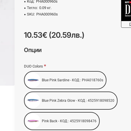
Код:
PHA000960s
Тегло:
0.09 кг.
SKU:
PHA000960s
10.53€ (20.59лв.)
Опции
DUO Colors
Blue Pink Sardine - КОД : PHA018760s
Blue Pink Zebra Glow - КОД : 4525918098520
Pink Back - КОД : 4525918098476