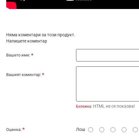
Няма коментари за този продукт.
Напишете коментар
Вашето име:
Вашият коментар:
HTML не се показва!
Бележка:
О
Лош
Оценка:
ц