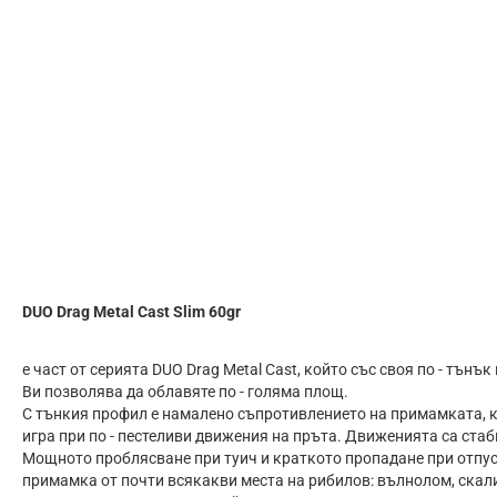
DUO Drag Metal Cast Slim 60gr
е част от серията DUO Drag Metal Cast, който със своя по - тънъ
Ви позволява да облавяте по - голяма площ.
С тънкия профил е намалено съпротивлението на примамката, ка
игра при по - пестеливи движения на пръта. Движенията са стаб
Мощното проблясване при туич и краткото пропадане при отпуск
примамка от почти всякакви места на рибилов: вълнолом, скали,