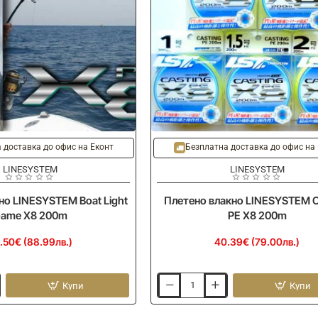
 доставка до офис на Еконт
Безплатна доставка до офис на
LINESYSTEM
LINESYSTEM
но LINESYSTEM Boat Light
Плетено влакно LINESYSTEM C
ame X8 200m
PE X8 200m
.50€ (88.99лв.)
40.39€ (79.00лв.)
Купи
Купи
Плетено
влакно
LINESYSTEM