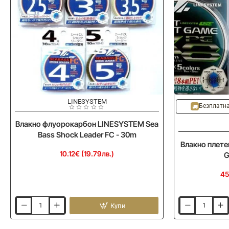
LINESYSTEM
Безплатна
Влакно флуорокарбон LINESYSTEM Sea
Bass Shock Leader FC - 30m
Влакно плете
10.12€ (19.79лв.)
G
45
Купи
Влакно
Влакно
флуорокарбон
плетено
LINESYSTEM
LINESYSTEM