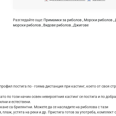
Разгледайте още:
Примамки за риболов
,
Морски риболов
,
морски риболов
,
Видове риболов
,
Джигове
к профил постига по - гояма дистанция при кастинг, което от своя ст
то по този начин освен невероятния кастинг се постига и по добра
илни и естествени.
ане са брилянтни. Можете да се насладите на риболова с тази
 плаж, устята на реки и др. Пристига готов за употреба, комплект 