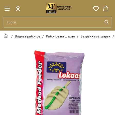
Търси...
Видове риболов
Риболов на шаран
Захранка за шаран
home