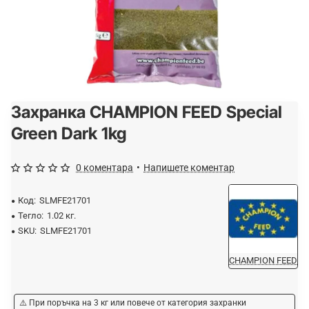
Захранка CHAMPION FEED Special
Спрян от производство
Green Dark 1kg
0 коментара
•
Напишете коментар
Код:
SLMFE21701
Тегло:
1.02 кг.
SKU:
SLMFE21701
CHAMPION FEED
⚠️ При поръчка на 3 кг или повече от категория захранки