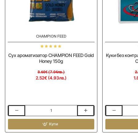
-30%
-20%
CHAMPION FEED
Сух ароматизатор CHAMPION FEED Gold
Куки без конт
Honey 150g
C
3.60€ (7.04лв.)
2
2.52€ (4.93лв.)
1.
Сух
Куки
ароматизатор
без
CHAMPION
Купи
контра
FEED
DRENNAN
Gold
Eyed