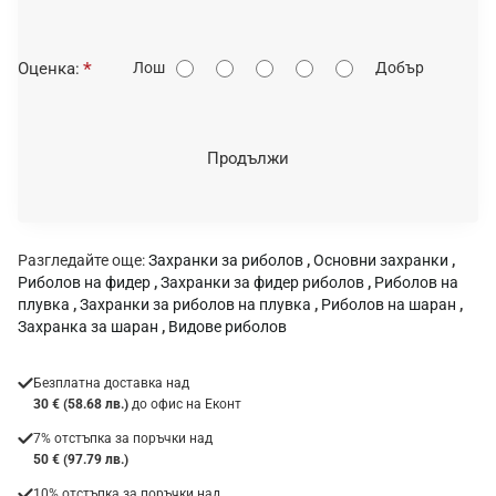
О
Оценка:
Лош
Добър
ц
е
н
Продължи
к
а
:
Разгледайте още:
Захранки за риболов
,
Основни захранки
,
Риболов на фидер
,
Захранки за фидер риболов
,
Риболов на
плувка
,
Захранки за риболов на плувка
,
Риболов на шаран
,
Захранка за шаран
,
Видове риболов
Безплатна доставка над
30 € (58.68 лв.)
до офис на Еконт
7% отстъпка за поръчки над
50 € (97.79 лв.)
10% отстъпка за поръчки над