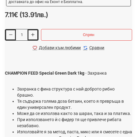
доставката до офис на Еконт е Безплатна.
7.11€ (13.91лв.)
Спрян
Добави към любими
Сравни
CHAMPION FEED Special Green Dark 1kg
- Захранка
Захранка с фина структура с най-доброто рибно
брашно.
Тя съдържа голяма доза бетаин, което я превръща в
един универсален продукт.
Може да се използва както за шаран, така и за платика.
При използването ѝ с фидер тя ще привлече рибата
незабавно.
Използвайте я за метод, паста, микс или я смесете с една