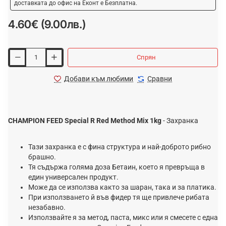
доставката до офис на Еконт е Безплатна.
4.60€ (9.00лв.)
Спрян
Добави към любими
Сравни
CHAMPION FEED Special R Red Method Mix 1kg
-
Захранка
Тази захранка e с фина структура и най-доброто рибно
брашно.
Тя съдържа голяма доза Бетаин, което я превръща в
един универсален продукт.
Може да се използва както за шаран, така и за платика.
При използването й във фидер тя ще привлече рибата
незабавно.
Използвайте я за метод, паста, микс или я смесете с една