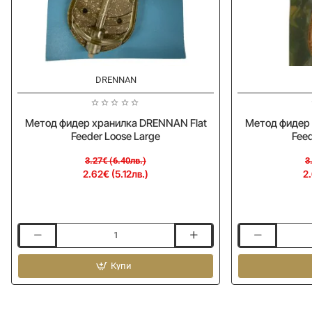
-20%
-20%
DRENNAN
Метод фидер хранилка DRENNAN Flat
Метод фидер 
Feeder Loose Large
Feed
3.27€ (6.40лв.)
3
2.62€ (5.12лв.)
2.
Метод
Метод
фидер
фидер
хранилка
Купи
хранилка
DRENNAN
DRENNAN
Flat
Flat
Feeder
Feeder