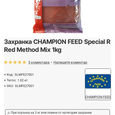
Захранка CHAMPION FEED Special R
Спрян от производство
Red Method Mix 1kg
5 коментара
•
Напишете коментар
Код:
SLMFE27001
Тегло:
1.02 кг.
SKU:
SLMFE27001
CHAMPION FEED
⚠️ При поръчка на 3 кг или повече от категория захранки