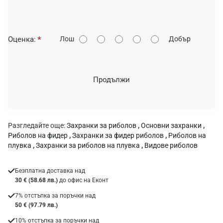
О
Оценка:
Лош
Добър
ц
е
н
Продължи
к
а
:
Разгледайте още:
Захранки за риболов
,
Основни захранки
,
Риболов на фидер
,
Захранки за фидер риболов
,
Риболов на
плувка
,
Захранки за риболов на плувка
,
Видове риболов
Безплатна доставка над
30 € (58.68 лв.)
до офис на Еконт
7% отстъпка за поръчки над
50 € (97.79 лв.)
10% отстъпка за поръчки над