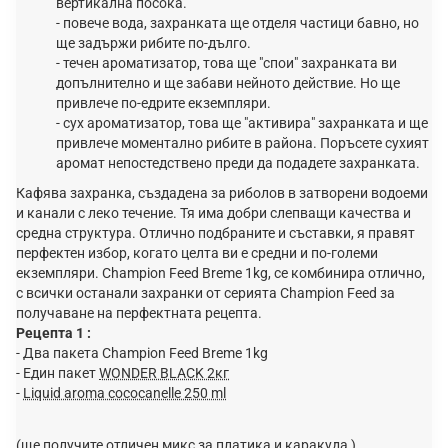
вертикална посока.
- повече вода, захранката ще отделя частици бавно, но
ще задържи рибите по-дълго.
- течен ароматизатор, това ще "спои" захранката ви
допълнително и ще забави нейното действие. Но ще
привлече по-едрите екземпляри.
- сух ароматизатор, това ще "активира" захранката и ще
привлече моментално рибите в района. Поръсете сухият
аромат непостедствено преди да подадете захранката.
Кафява захранка, създадена за риболов в затворени водоеми
и канали с леко течение. Тя има добри слепващи качества и
средна структура. Отлично подбраните и съставки, я правят
перфектен избор, когато целта ви е средни и по-големи
екземпляри. Champion Feed Breme 1kg, се комбинира отлично,
с всички останали захранки от серията Champion Feed за
получаване на перфектната рецепта.
Рецепта 1 :
- Два пакета Champion Feed Breme 1kg
- Един пакет
WONDER BLACK 2кг
-
Liquid aroma cococanelle 250 ml
(ще получите отличен микс за платика и каракуда )