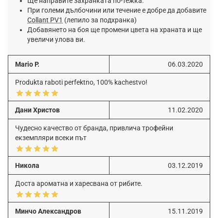
Ще направите захранката по-тежка.
При големи дълбочини или течение е добре да добавите
Collant PV1
(лепило за подхранка)
Добавянето на боя ще промени цвета на храната и ще
увеличи улова ви.
Mario P.
06.03.2020
Produkta raboti perfektno, 100% kachestvo!
Дани Христов
11.02.2020
Чудесно качество от бранда, привлича трофейни
екземпляри всеки път
Никола
03.12.2019
Доста ароматна и харесвана от рибите.
Минчо Александров
15.11.2019