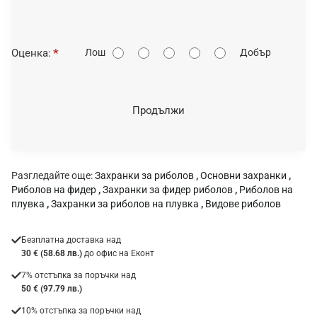
О
Оценка:
Лош
Добър
ц
е
н
Продължи
к
а
:
Разгледайте още:
Захранки за риболов
,
Основни захранки
,
Риболов на фидер
,
Захранки за фидер риболов
,
Риболов на
плувка
,
Захранки за риболов на плувка
,
Видове риболов
Безплатна доставка над
30 € (58.68 лв.)
до офис на Еконт
7% отстъпка за поръчки над
50 € (97.79 лв.)
10% отстъпка за поръчки над