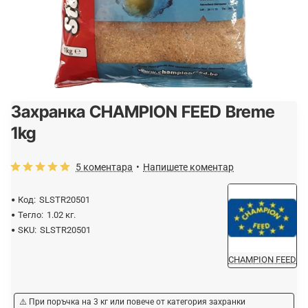
Захранка CHAMPION FEED Breme
1kg
5 коментара
•
Напишете коментар
Код:
SLSTR20501
Тегло:
1.02 кг.
SKU:
SLSTR20501
CHAMPION FEED
⚠️ При поръчка на 3 кг или повече от категория захранки