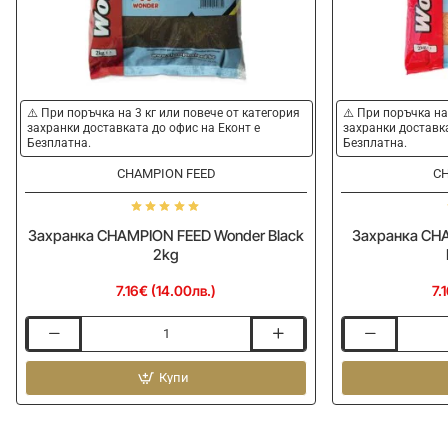
⚠️ При поръчка на 3 кг или повече от категория
⚠️ При поръчка на
захранки доставката до офис на Еконт е
захранки доставка
Безплатна.
Безплатна.
CHAMPION FEED
CH
Захранка CHAMPION FEED Wonder Black
Захранка CHA
2kg
7.16€ (14.00лв.)
7.
Захранка
Захранка
CHAMPION
CHAMPION
FEED
Купи
FEED
Wonder
Wonder
Black
Big
2kg
Bream