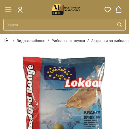
Търси...
Видове риболов
Риболов на плувка
Захранки за риболов
home