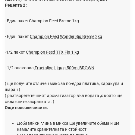
Рецепта 2 :
- Един пакетChampion Feed Breme 1kg
- Един пакет
Champion Feed Wonder Big Breme 2kg
-1/2 пакет
Champion Feed TTX Fin 1 kg
- 1/2 опаковка
Fructaline Liquiq 500ml BROWN
( ще получите отличен микс за по-едра платика, каракуда и
шаран )
( разтворете течният ароматизатор във водата ,с която ще
овлажните захранката. )
Още полезни съвети:
Добавяйки глина в микса ще увеличите обема и ще
намалите хранителната и стойност