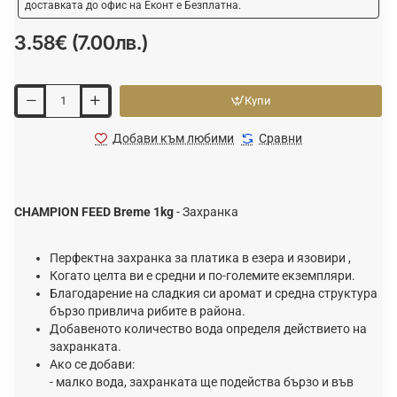
доставката до офис на Еконт е Безплатна.
3.58€ (7.00лв.)
Купи
Добави към любими
Сравни
CHAMPION FEED Breme 1kg
- Захранка
Перфектна захранка за платикa в езерa и язовири ,
Когато целта ви е средни и по-големите екземпляри.
Благодарение на сладкия си аромат и средна структура
бързо привлича рибите в района.
Добавеното количество вода определя действието на
захранката.
Ако се добави:
- малко вода, захранката ще подейства бързо и във