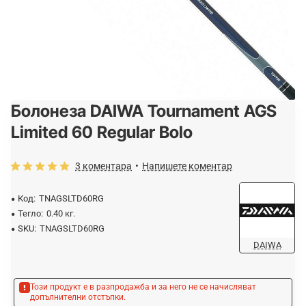
Болонеза DAIWA Tournament AGS
-5%
ОЧАКВАЙТЕ
Limited 60 Regular Bolo
3 коментара
•
Напишете коментар
Код:
TNAGSLTD60RG
Тегло:
0.40 кг.
SKU:
TNAGSLTD60RG
DAIWA
Този продукт е в разпродажба и за него не се начисляват
допълнителни отстъпки.