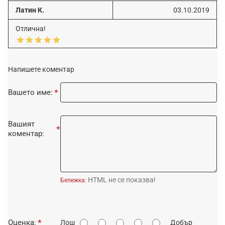
Латин К.
03.10.2019
Отлична!
Напишете коментар
Вашето име:
Вашият
коментар:
HTML не се показва!
Бележка:
О
Оценка:
Лош
Добър