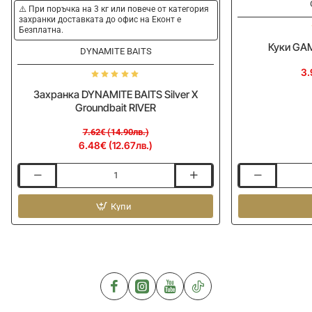
-15%
⚠️ При поръчка на 3 кг или повече от категория
захранки доставката до офис на Еконт е
Безплатна.
Куки GA
DYNAMITE BAITS
3.
Захранка DYNAMITE BAITS Silver X
Groundbait RIVER
7.62€ (14.90лв.)
6.48€ (12.67лв.)
Захранка
Куки
DYNAMITE
GAMAKATSU
BAITS
Купи
LS-
Silver
2210G
X
Groundbait
RIVER