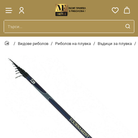
Търси...
Видове риболов
Риболов на плувка
Въдици за плувка
home