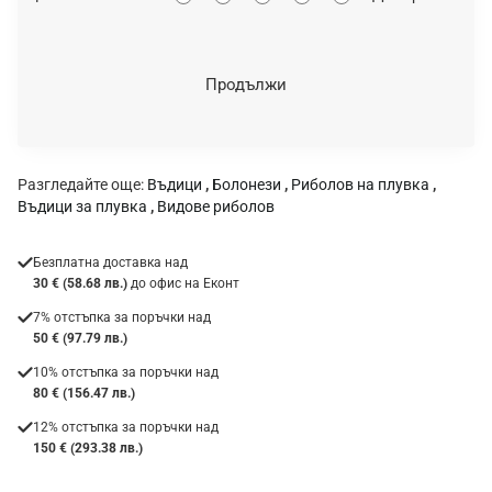
ц
е
н
Продължи
к
а
:
Разгледайте още:
Въдици
,
Болонези
,
Риболов на плувка
,
Въдици за плувка
,
Видове риболов
Безплатна доставка над
30 € (58.68 лв.)
до офис на Еконт
7% отстъпка за поръчки над
50 € (97.79 лв.)
10% отстъпка за поръчки над
80 € (156.47 лв.)
12% отстъпка за поръчки над
150 € (293.38 лв.)