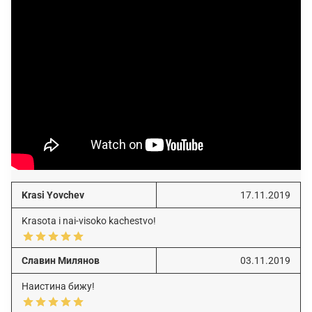
Krasi Yovchev
17.11.2019
Krasota i nai-visoko kachestvo!
Славин Милянов
03.11.2019
Наистина бижу!