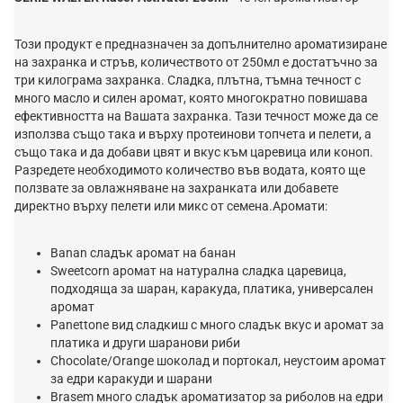
Този продукт е предназначен за допълнително ароматизиране
на захранка и стръв, количеството от 250мл е достатъчно за
три килограма захранка. Сладка, плътна, тъмна течност с
много масло и силен аромат, която многократно повишава
ефективността на Вашата захранка. Тази течност може да се
използва също така и върху протеинови топчета и пелети, а
също така и да добави цвят и вкус към царевица или коноп.
Разредете необходимото количество във водата, която ще
ползвате за овлажняване на захранката или добавете
директно върху пелети или микс от семена.
Аромати:
Banan сладък аромат на банан
Sweetcorn аромат на натурална сладка царевица,
подходяща за шаран, каракуда, платика, универсален
аромат
Panettone вид сладкиш с много сладък вкус и аромат за
платика и други шаранови риби
Chocolate/Orange шоколад и портокал, неустоим аромат
за едри каракуди и шарани
Brasem много сладък ароматизатор за риболов на едри