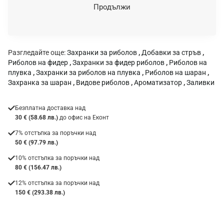
н
Продължи
к
а
:
Разгледайте още:
Захранки за риболов
,
Добавки за стръв
,
Риболов на фидер
,
Захранки за фидер риболов
,
Риболов на
плувка
,
Захранки за риболов на плувка
,
Риболов на шаран
,
Захранка за шаран
,
Видове риболов
,
Ароматизатор
,
Заливки
Безплатна доставка над
30 € (58.68 лв.)
до офис на Еконт
7% отстъпка за поръчки над
50 € (97.79 лв.)
10% отстъпка за поръчки над
80 € (156.47 лв.)
12% отстъпка за поръчки над
150 € (293.38 лв.)