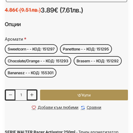
3.89€ (7.61лв.)
4.86€ (9.51лв.)
Опции
Аромати
Sweetcorn - - КОД: 151297
Panettone - - КОД: 151295
Chocolate/Orange - - КОД: 151293
Brasem - - КОД: 151292
Bananasz - - КОД: 155301
Купи
Добави към любими
Сравни
SERIE WALTER Racer Activator 250ml
- Течен ароматизатор