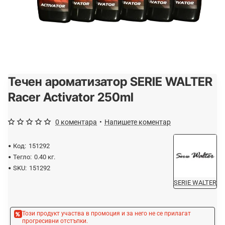
Течен ароматизатор SERIE WALTER
-20%
Racer Activator 250ml
0 коментара
•
Напишете коментар
Код:
151292
Тегло:
0.40 кг.
SKU:
151292
SERIE WALTER
Този продукт участва в промоция и за него не се прилагат
прогресивни отстъпки.