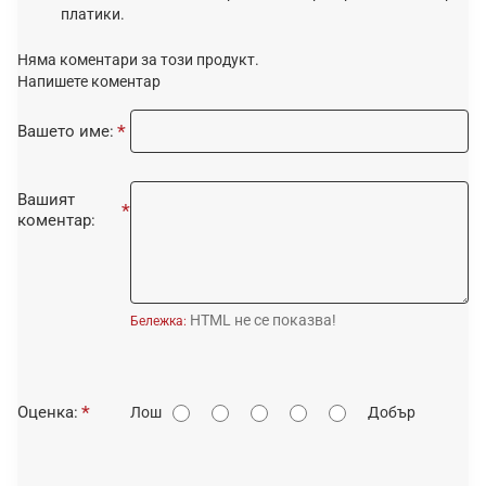
платики.
Няма коментари за този продукт.
Напишете коментар
Вашето име:
Вашият
коментар:
HTML не се показва!
Бележка:
О
Оценка:
Лош
Добър
ц
е