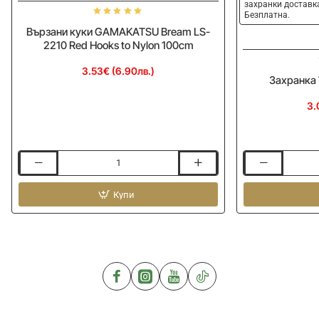
захранки доставка
Безплатна.
Вързани куки GAMAKATSU Bream LS-
2210 Red Hooks to Nylon 100cm
3.53€ (6.90лв.)
Захранка 
3.
Вързани
Захранка
куки
VEDA
GAMAKATSU
Купи
Coriander
Bream
-
LS-
1kg
2210
Red
Hooks
to
Nylon
100cm