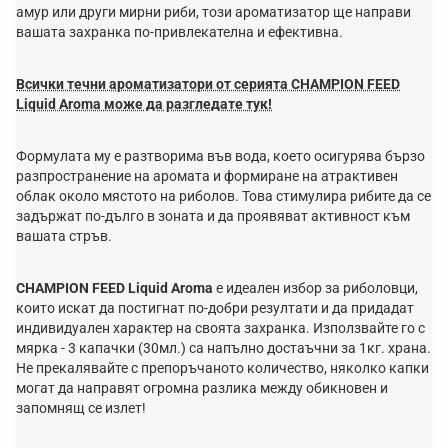
амур или други мирни риби, този ароматизатор ще направи
вашата захранка по-привлекателна и ефективна.
Всички течни ароматизатори от серията CHAMPION FEED
Liquid Aroma може да разгледате тук!
Формулата му е разтворима във вода, което осигурява бързо
разпространение на аромата и формиране на атрактивен
облак около мястото на риболов. Това стимулира рибите да се
задържат по-дълго в зоната и да проявяват активност към
вашата стръв.
CHAMPION FEED Liquid Aroma
е идеален избор за риболовци,
които искат да постигнат по-добри резултати и да придадат
индивидуален характер на своята захранка. Използвайте го с
мярка - 3 капачки (30мл.) са напълно достаъчни за 1кг. храна.
Не прекалявайте с препоръчаното количество, няколко капки
могат да направят огромна разлика между обикновен и
запомнящ се излет!