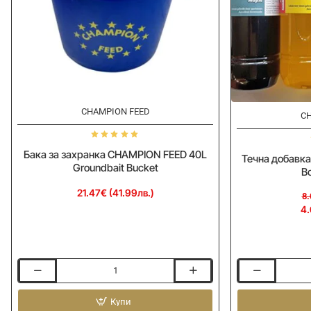
CHAMPION FEED
-50%
CH
Бака за захранка CHAMPION FEED 40L
Течна добавк
Groundbait Bucket
B
21.47€ (41.99лв.)
8.
4.
Бака
Течна
за
добавка
захранка
Купи
CHAMPION