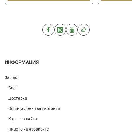
CHAMPION
FEED
FEED
Ground
40L
Booster
Groundbait
250ml
Bucket
ИНФОРМАЦИЯ
За нас
Блог
Доставка
Общи условия за търговия
Карта на сайта
Нивото на язовирите