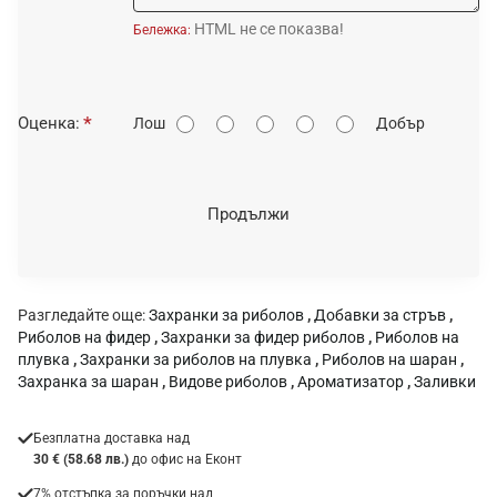
HTML не се показва!
Бележка:
О
Оценка:
Лош
Добър
ц
е
н
Продължи
к
а
:
Разгледайте още:
Захранки за риболов
,
Добавки за стръв
,
Риболов на фидер
,
Захранки за фидер риболов
,
Риболов на
плувка
,
Захранки за риболов на плувка
,
Риболов на шаран
,
Захранка за шаран
,
Видове риболов
,
Ароматизатор
,
Заливки
Безплатна доставка над
30 € (58.68 лв.)
до офис на Еконт
7% отстъпка за поръчки над