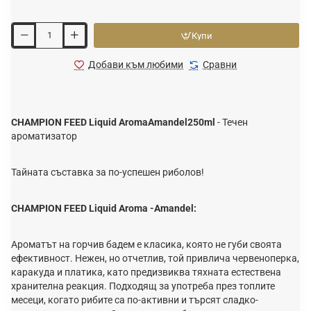
Купи
Добави към любими
Сравни
CHAMPION FEED Liquid Aroma
Amandel
250ml
- Течен
ароматизатор
Тайната съставка за по-успешен риболов!
CHAMPION FEED Liquid Aroma -
Amandel
:
Ароматът на горчив бадем е класика, която не губи своята
ефективност. Нежен, но отчетлив, той привлича червеноперка,
каракуда и платика, като предизвиква тяхната естествена
хранителна реакция. Подходящ за употреба през топлите
месеци, когато рибите са по-активни и търсят сладко-