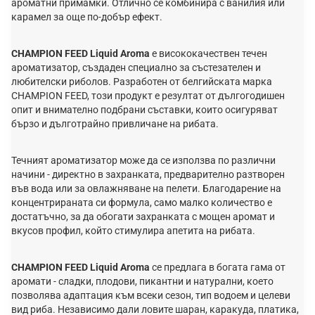
ароматни примамки. Отлично се комбинира с ванилия или
карамел за още по-добър ефект.
CHAMPION FEED Liquid Aroma
е висококачествен течен
ароматизатор, създаден специално за състезателен и
любителски риболов. Разработен от белгийската марка
CHAMPION FEED, този продукт е резултат от дългогодишен
опит и внимателно подбрани съставки, които осигуряват
бързо и дълготрайно привличане на рибата.
Течният ароматизатор може да се използва по различни
начини - директно в захранката, предварително разтворен
във вода или за овлажняване на пелети. Благодарение на
концентрираната си формула, само малко количество е
достатъчно, за да обогати захранката с мощен аромат и
вкусов профил, който стимулира апетита на рибата.
CHAMPION FEED Liquid Aroma
се предлага в богата гама от
аромати - сладки, плодови, пикантни и натурални, което
позволява адаптация към всеки сезон, тип водоем и целеви
вид риба. Независимо дали ловите шаран, каракуда, платика,