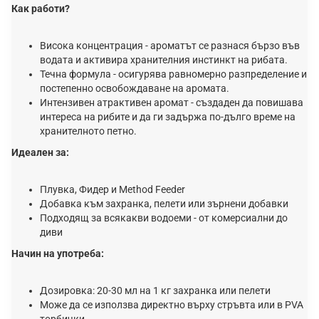
Как работи?
Висока концентрация - ароматът се разнася бързо във
водата и активира хранителния инстинкт на рибата.
Течна формула - осигурява равномерно разпределение и
постепенно освобождаване на аромата.
Интензивен атрактивен аромат - създаден да повишава
интереса на рибите и да ги задържа по-дълго време на
хранителното петно.
Идеален за:
Плувка, Фидер и Method Feeder
Добавка към захранка, пелети или зърнени добавки
Подходящ за всякакви водоеми - от комерсиални до
диви
Начин на употреба:
Дозировка: 20-30 мл на 1 кг захранка или пелети
Може да се използва директно върху стръвта или в PVA