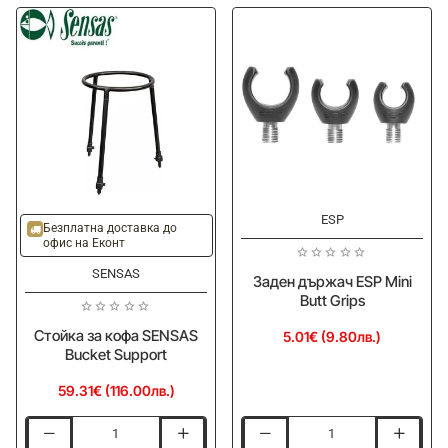
Rod
Rod
Safe
Safe
-
-
Multi
U
ESP
Безплатна доставка до
офис на Еконт
SENSAS
Заден държач ESP Mini
Butt Grips
Стойка за кофа SENSAS
5.01€ (9.80лв.)
Bucket Support
59.31€ (116.00лв.)
Стойка
Заден