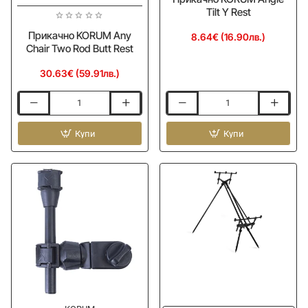
Tilt Y Rest
Прикачно KORUM Any
8.64€ (16.90лв.)
Chair Two Rod Butt Rest
30.63€ (59.91лв.)
Прикачно
Прикачно
KORUM
KORUM
Any
Купи
Angle
Купи
Chair
Tilt
Two
Y
Rod
Rest
Butt
Rest