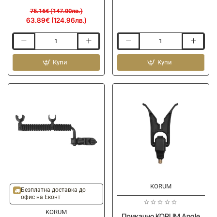
75.16€ (147.00лв.)
63.89€ (124.96лв.)
Поставка
Стойка
AVID
за
CARP
Купи
въдица
Купи
Bait
KORUM
Station
Angle
Kit
Tilt
-
Compact
Rest
KORUM
Безплатна доставка до
офис на Еконт
KORUM
Прикачно KORUM Angle