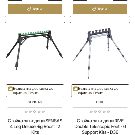
за
държач
кофа
Купи
ESP
Купи
SENSAS
Mini
Bucket
Butt
Support
Grips
-15%
Безплатна доставка до
Безплатна доставка до
офис на Еконт
офис на Еконт
SENSAS
RIVE
Стойка за въдици SENSAS
Стойка за въдици RIVE
4 Leg Deluxe Rig Roost 12
Double Telescopic Feet - 6
Kits
Support Kits - D36