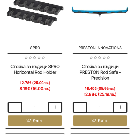
Pod
Adaptor
-36%
-30%
SPRO
PRESTON INNOVATIONS
Стойка за въдици SPRO
Стойка за въдици
Horizontal Rod Holder
PRESTON Rod Safe -
Precision
12.78€ (25.00лв.)
8.18€ (16.00лв.)
18.40€ (35.99лв.)
12.88€ (25.19лв.)
Стойка
Стойка
за
за
въдици
Купи
въдици
Купи
SPRO
PRESTON
Horizontal
Rod