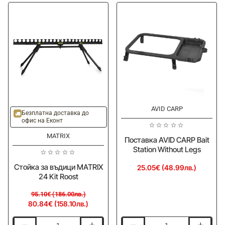
Butt
Butt
Cup
Cup
XL
Standard
AVID CARP
-15%
Безплатна доставка до
офис на Еконт
MATRIX
Поставка AVID CARP Bait
Station Without Legs
Стойка за въдици MATRIX
25.05€ (48.99лв.)
24 Kit Roost
95.10€ (186.00лв.)
80.84€ (158.10лв.)