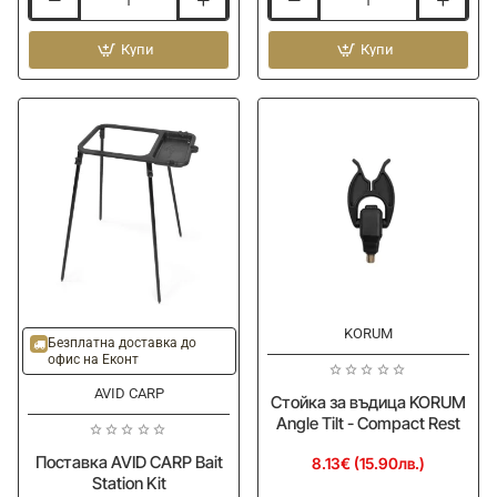
Стойка
Поставка
за
AVID
въдици
Купи
CARP
Купи
MATRIX
Bait
24
Station
Kit
Without
Roost
Legs
KORUM
-15%
Безплатна доставка до
офис на Еконт
AVID CARP
Стойка за въдица KORUM
Angle Tilt - Compact Rest
Поставка AVID CARP Bait
8.13€ (15.90лв.)
Station Kit