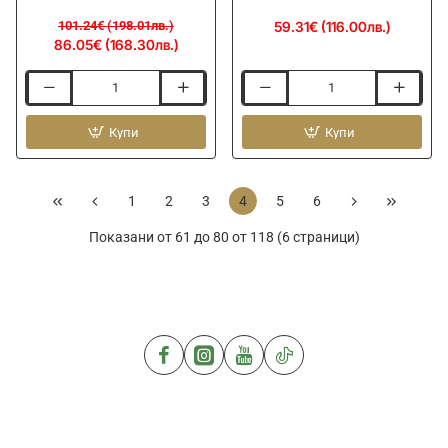
101.24€ (198.01лв.)
59.31€ (116.00лв.)
86.05€ (168.30лв.)
Стойка
Стойка
за
за
въдици
Купи
въдици
Купи
SENSAS
RIVE
4
Double
Leg
Telescopic
1
2
3
4
5
6
Deluxe
Feet
Rig
-
Показани от 61 до 80 от 118 (6 страници)
Roost
6
12
Support
Kits
Kits
-
D36