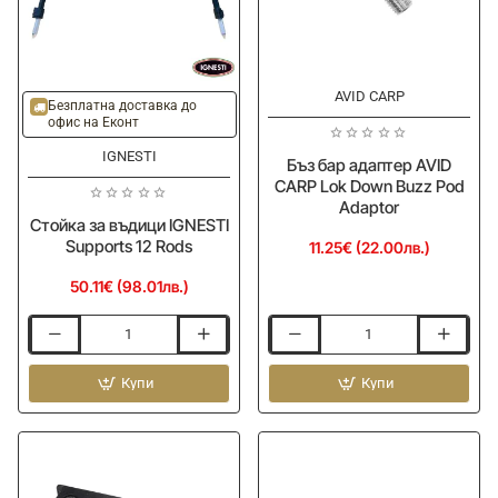
AVID CARP
Безплатна доставка до
офис на Еконт
IGNESTI
Бъз бар адаптер AVID
CARP Lok Down Buzz Pod
Adaptor
Стойка за въдици IGNESTI
Supports 12 Rods
11.25€ (22.00лв.)
50.11€ (98.01лв.)
Стойка
Бъз
за
бар
въдици
Купи
адаптер
Купи
IGNESTI
AVID
Supports
CARP
12
Lok
Rods
Down
Buzz