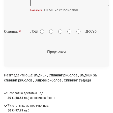
HTML не се показва!
Бележка:
О
Оценка:
Лош
Добър
ц
е
н
Продължи
к
а
:
Разгледайте още:
Въдици
,
Спининг риболов
,
Въдици за
спининг риболов
,
Видове риболов
,
Спининг въдици
Безплатна доставка над
30 € (58.68 лв.)
до офис на Еконт
7% отстъпка за поръчки над
50 € (97.79 лв.)