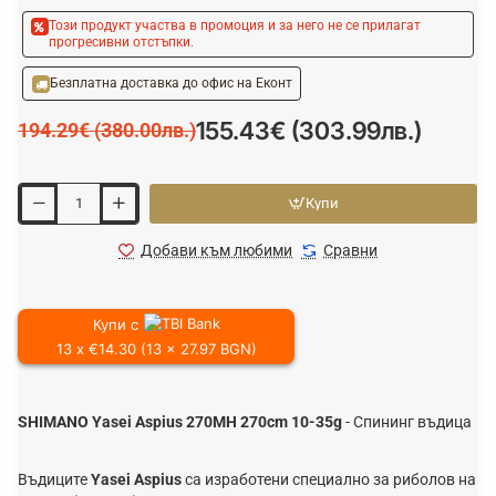
Този продукт участва в промоция и за него не се прилагат
прогресивни отстъпки.
Безплатна доставка до офис на Еконт
155.43€ (303.99лв.)
194.29€ (380.00лв.)
Купи
Добави към любими
Сравни
Купи с
13 x €14.30 (13 x 27.97 BGN)
SHIMANO Yasei Aspius 270MH 270cm 10-35g
- Спининг въдица
Въдиците
Yasei Aspius
са изработени специално за риболов на