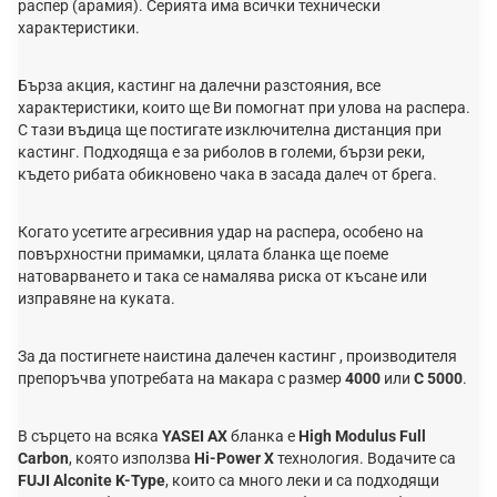
распер (арамия). Серията има всички технически
характеристики.
Бърза акция, кастинг на далечни разстояния, все
характеристики, които ще Ви помогнат при улова на распера.
С тази въдица ще постигате изключителна дистанция при
кастинг. Подходяща е за риболов в големи, бързи реки,
където рибата обикновено чака в засада далеч от брега.
Когато усетите агресивния удар на распера, особено на
повърхностни примамки, цялата бланка ще поеме
натоварването и така се намалява риска от късане или
изправяне на куката.
За да постигнете наистина далечен кастинг , производителя
препоръчва употребата на макара с размер
4000
или
C 5000
.
В сърцето на всяка
YASEI AX
бланка е
High Modulus Full
Carbon
, която използва
Hi-Power X
технология. Водачите са
FUJI Alconite K-Type
, които са много леки и са подходящи