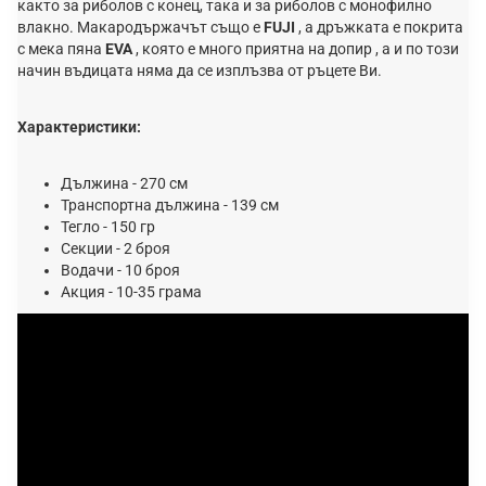
както за риболов с конец, така и за риболов с монофилно
влакно. Макародържачът също е
FUJI
, а дръжката е покрита
с мека пяна
EVA
, която е много приятна на допир , а и по този
начин въдицата няма да се изплъзва от ръцете Ви.
Характеристики:
Дължина - 270 см
Транспортна дължина - 139 см
Тегло - 150 гр
Секции - 2 броя
Водачи - 10 броя
Акция - 10-35 грама