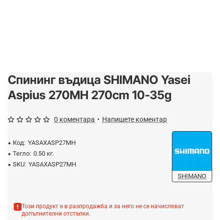
Спининг въдица SHIMANO Yasei
-20%
Aspius 270MH 270cm 10-35g
0 коментара
•
Напишете коментар
Код:
YASAXASP27MH
Тегло:
0.50 кг.
SKU:
YASAXASP27MH
SHIMANO
Този продукт е в разпродажба и за него не се начисляват
допълнителни отстъпки.