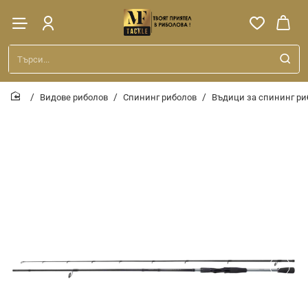
Търси...
Видове риболов
Спининг риболов
Въдици за спининг ри
home