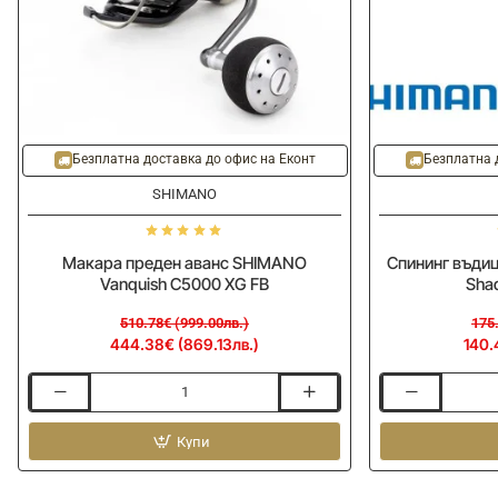
-13%
-20%
Безплатна доставка до офис на Еконт
Безплатна 
SHIMANO
Макара преден аванс SHIMANO
Спининг въдиц
Vanquish C5000 XG FB
Sha
510.78€ (999.00лв.)
175
444.38€ (869.13лв.)
140.
Макара
Спининг
преден
въдица
аванс
Купи
SHIMANO
SHIMANO
Yasei
Vanquish
Zander