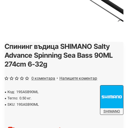
Спининг въдица SHIMANO Salty
-25%
Advance Spinning Sea Bass 90ML
274cm 6-32g
0 коментара
•
Напишете коментар
Код:
19SASB90ML
Тегло:
0.50 кг.
SKU:
19SASB90ML
SHIMANO