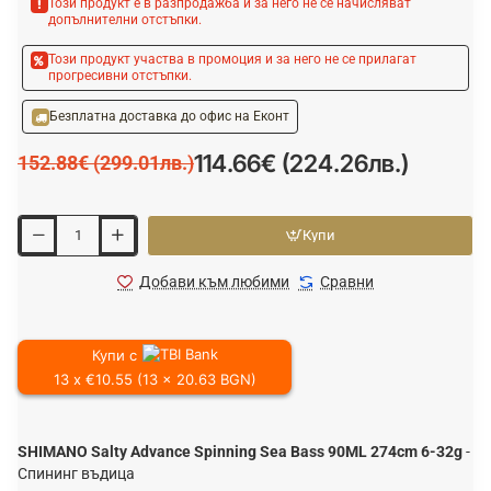
Този продукт е в разпродажба и за него не се начисляват
допълнителни отстъпки.
Този продукт участва в промоция и за него не се прилагат
прогресивни отстъпки.
Безплатна доставка до офис на Еконт
114.66€ (224.26лв.)
152.88€ (299.01лв.)
Купи
Добави към любими
Сравни
Купи с
13 x €10.55 (13 x 20.63 BGN)
SHIMANO Salty Advance Spinning Sea Bass 90ML 274cm 6-32g
-
Спининг въдица