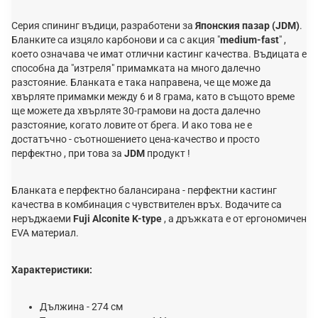
Серия спининг въдици, разработени за
Японския пазар (JDM)
.
Бланките са изцяло карбонови и са с акция "
medium-fast
" ,
което означава че имат отлични кастинг качества. Въдицата е
способна да "изтреля" примамката на много далечно
разстояние. Бланката е така направена, че ще може да
хвърляте примамки между 6 и 8 грама, като в същото време
ще можете да хвърляте 30-грамови на доста далечно
разстояние, когато ловите от брега. И ако това не е
достатъчно - съотношението цена-качество и просто
перфектно , при това за
JDM
продукт !
Бланката е перфектно балансирана - перфектни кастинг
качества в комбинация с чувствителен връх. Водачите са
неръджаеми
Fuji Alconite K-type
, а дръжката е от ергономичен
EVA материал.
Характеристики:
Дължина - 274 см