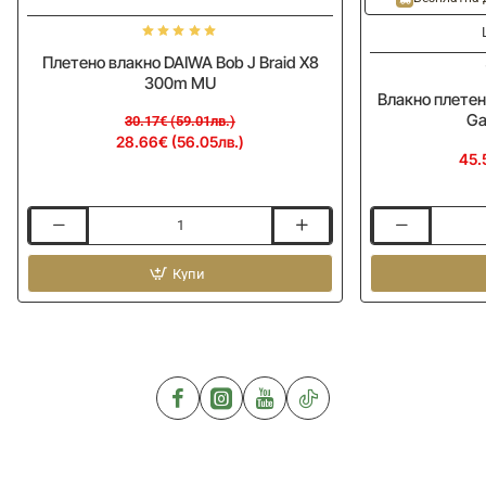
Плетено влакно DAIWA Bob J Braid X8
300m MU
Влакно плетен
Ga
30.17€ (59.01лв.)
28.66€ (56.05лв.)
45.
Плетено
Влакно
влакно
плетено
DAIWA
Купи
LINESYSTEM
Bob
Boat
J
Light
Braid
Game
X8
X8
300m
200m
MU