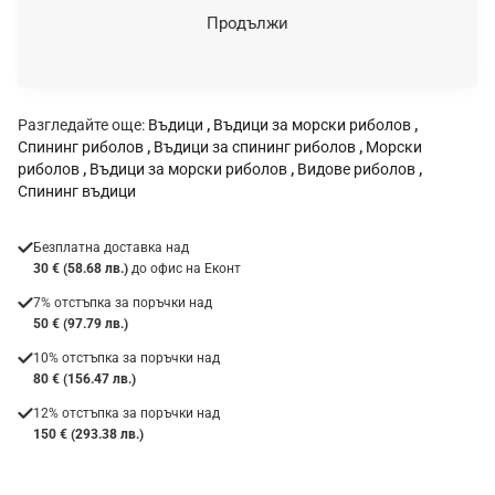
н
Продължи
к
а
:
Разгледайте още:
Въдици
,
Въдици за морски риболов
,
Спининг риболов
,
Въдици за спининг риболов
,
Морски
риболов
,
Въдици за морски риболов
,
Видове риболов
,
Спининг въдици
Безплатна доставка над
30 € (58.68 лв.)
до офис на Еконт
7% отстъпка за поръчки над
50 € (97.79 лв.)
10% отстъпка за поръчки над
80 € (156.47 лв.)
12% отстъпка за поръчки над
150 € (293.38 лв.)