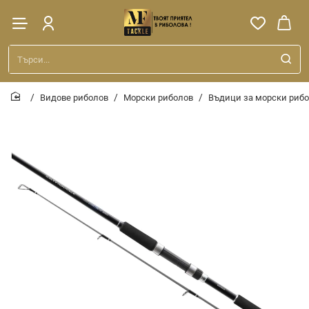
Търси...
Видове риболов
Морски риболов
Въдици за морски риб
home