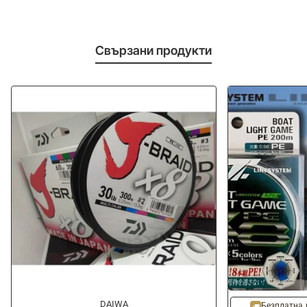
Свързани продукти
-5%
DAIWA
Безплатна 