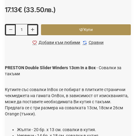
17.13€ (33.50лв.)
Купи
Добави към любими
Сравни
PRESTON Double Slider Winders 13cm In a Box
-
Совалки за
такъми
Кутиите със совалки InBox се побират в плитките странични
чекмеджета на гамата OnBox, в зависимост от изискванията,
може да поставите необходимата Ви кутия с такъми.
Предлага се с три размера на совалката 13см, 18см и 26см
Orange (тънки).
Жълти - 20 бр. х 13 см. совалки в кутия.
Червени - 14 бр. х 18 см. совалки в кутия.