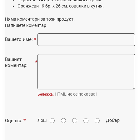
Оранжеви - 9 бр. x 26 см. совалки в кутия.
Няма коментари за този продукт.
Напишете коментар
Вашето име:
Вашият
коментар:
HTML не се показва!
Бележка:
О
Оценка:
Лош
Добър
ц
е