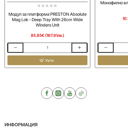
Монофилно вла
Модул за платформа PRESTON Absolute
10.
Mag Lok - Deep Tray With 26cm Wide
Winders Unit
85.85€ (167.91лв.)
Модул
Монофилно
за
влакно
платформа
Купи
RIVE
PRESTON
Power
Absolute
Rig
Mag
Line
Lok
120m
-
Deep
Tray
With
26cm
Wide
Winders
ИНФОРМАЦИЯ
Unit