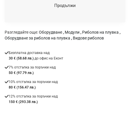
н
Продължи
к
а
:
Разгледайте още:
Оборудване
,
Модули
,
Риболов на плувка
,
Оборудване за риболов на плувка
,
Видове риболов
Безплатна доставка над
30 € (58.68 лв.)
до офис на Еконт
7% отстъпка за поръчки над
50 € (97.79 лв.)
10% отстъпка за поръчки над
80 € (156.47 лв.)
12% отстъпка за поръчки над
150 € (293.38 лв.)